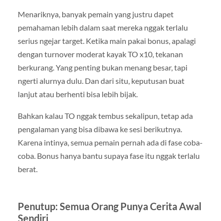
Menariknya, banyak pemain yang justru dapet
pemahaman lebih dalam saat mereka nggak terlalu
serius ngejar target. Ketika main pakai bonus, apalagi
dengan turnover moderat kayak TO x10, tekanan
berkurang. Yang penting bukan menang besar, tapi
ngerti alurnya dulu. Dan dari situ, keputusan buat
lanjut atau berhenti bisa lebih bijak.
Bahkan kalau TO nggak tembus sekalipun, tetap ada
pengalaman yang bisa dibawa ke sesi berikutnya.
Karena intinya, semua pemain pernah ada di fase coba-
coba. Bonus hanya bantu supaya fase itu nggak terlalu
berat.
Penutup: Semua Orang Punya Cerita Awal
Sendiri