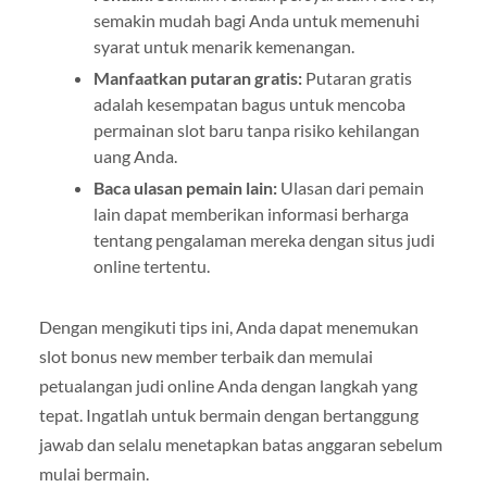
semakin mudah bagi Anda untuk memenuhi
syarat untuk menarik kemenangan.
Manfaatkan putaran gratis:
Putaran gratis
adalah kesempatan bagus untuk mencoba
permainan slot baru tanpa risiko kehilangan
uang Anda.
Baca ulasan pemain lain:
Ulasan dari pemain
lain dapat memberikan informasi berharga
tentang pengalaman mereka dengan situs judi
online tertentu.
Dengan mengikuti tips ini, Anda dapat menemukan
slot bonus new member terbaik dan memulai
petualangan judi online Anda dengan langkah yang
tepat. Ingatlah untuk bermain dengan bertanggung
jawab dan selalu menetapkan batas anggaran sebelum
mulai bermain.