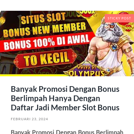
STICKY POST
Banyak Promosi Dengan Bonus
Berlimpah Hanya Dengan
Daftar Jadi Member Slot Bonus
FEBRUARI 23, 2024
Banyak Promosi Dengan Bonus Berlimpah