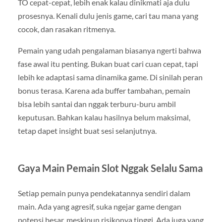
TO cepat-cepat, lebih enak kalau dinikmati aja dulu
prosesnya. Kenali dulu jenis game, cari tau mana yang
cocok, dan rasakan ritmenya.
Pemain yang udah pengalaman biasanya ngerti bahwa
fase awal itu penting. Bukan buat cari cuan cepat, tapi
lebih ke adaptasi sama dinamika game. Di sinilah peran
bonus terasa. Karena ada buffer tambahan, pemain
bisa lebih santai dan nggak terburu-buru ambil
keputusan. Bahkan kalau hasilnya belum maksimal,
tetap dapet insight buat sesi selanjutnya.
Gaya Main Pemain Slot Nggak Selalu Sama
Setiap pemain punya pendekatannya sendiri dalam
main. Ada yang agresif, suka ngejar game dengan
potensi besar, meskipun risikonya tinggi. Ada juga yang