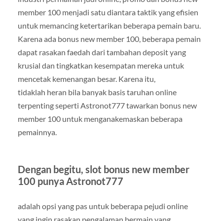
member 100 menjadi satu diantara taktik yang efisien
untuk memancing ketertarikan beberapa pemain baru.
Karena ada bonus new member 100, beberapa pemain
dapat rasakan faedah dari tambahan deposit yang
krusial dan tingkatkan kesempatan mereka untuk
mencetak kemenangan besar. Karena itu,
tidaklah heran bila banyak basis taruhan online
terpenting seperti Astronot777 tawarkan bonus new
member 100 untuk menganakemaskan beberapa
pemainnya.
Dengan begitu, slot bonus new member
100 punya Astronot777
adalah opsi yang pas untuk beberapa pejudi online
yang ingin rasakan pengalaman bermain yang