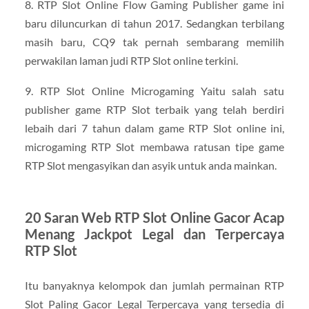
8. RTP Slot Online Flow Gaming Publisher game ini
baru diluncurkan di tahun 2017. Sedangkan terbilang
masih baru, CQ9 tak pernah sembarang memilih
perwakilan laman judi RTP Slot online terkini.
9. RTP Slot Online Microgaming Yaitu salah satu
publisher game RTP Slot terbaik yang telah berdiri
lebaih dari 7 tahun dalam game RTP Slot online ini,
microgaming RTP Slot membawa ratusan tipe game
RTP Slot mengasyikan dan asyik untuk anda mainkan.
20 Saran Web RTP Slot Online Gacor Acap
Menang Jackpot Legal dan Terpercaya
RTP Slot
Itu banyaknya kelompok dan jumlah permainan RTP
Slot Paling Gacor Legal Terpercaya yang tersedia di