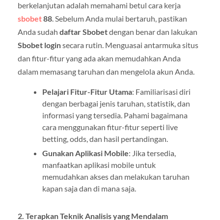
berkelanjutan adalah memahami betul cara kerja
sbobet
88
. Sebelum Anda mulai bertaruh, pastikan
Anda sudah
daftar Sbobet
dengan benar dan lakukan
Sbobet login
secara rutin. Menguasai antarmuka situs
dan fitur-fitur yang ada akan memudahkan Anda
dalam memasang taruhan dan mengelola akun Anda.
Pelajari Fitur-Fitur Utama
: Familiarisasi diri
dengan berbagai jenis taruhan, statistik, dan
informasi yang tersedia. Pahami bagaimana
cara menggunakan fitur-fitur seperti live
betting, odds, dan hasil pertandingan.
Gunakan Aplikasi Mobile
: Jika tersedia,
manfaatkan aplikasi mobile untuk
memudahkan akses dan melakukan taruhan
kapan saja dan di mana saja.
2. Terapkan Teknik Analisis yang Mendalam