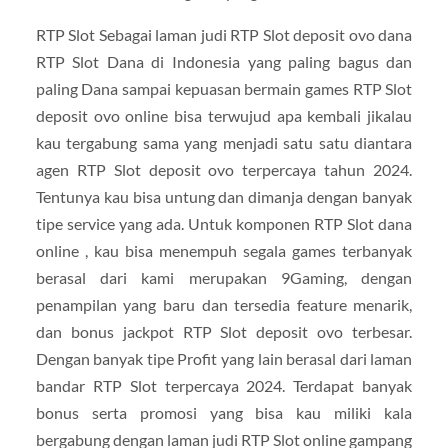
RTP Slot Sebagai laman judi RTP Slot deposit ovo dana
RTP Slot Dana di Indonesia yang paling bagus dan
paling Dana sampai kepuasan bermain games RTP Slot
deposit ovo online bisa terwujud apa kembali jikalau
kau tergabung sama yang menjadi satu satu diantara
agen RTP Slot deposit ovo terpercaya tahun 2024.
Tentunya kau bisa untung dan dimanja dengan banyak
tipe service yang ada. Untuk komponen RTP Slot dana
online , kau bisa menempuh segala games terbanyak
berasal dari kami merupakan 9Gaming, dengan
penampilan yang baru dan tersedia feature menarik,
dan bonus jackpot RTP Slot deposit ovo terbesar.
Dengan banyak tipe Profit yang lain berasal dari laman
bandar RTP Slot terpercaya 2024. Terdapat banyak
bonus serta promosi yang bisa kau miliki kala
bergabung dengan laman judi RTP Slot online gampang