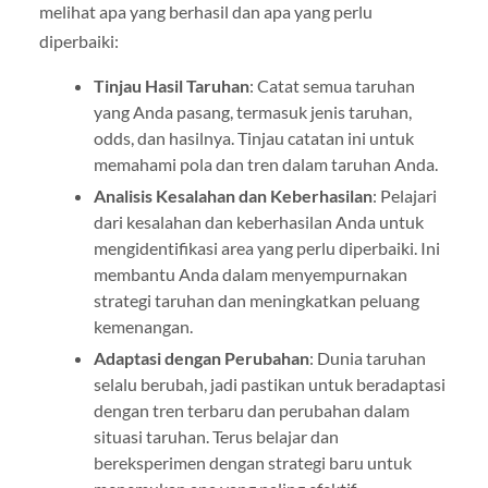
melihat apa yang berhasil dan apa yang perlu
diperbaiki:
Tinjau Hasil Taruhan
: Catat semua taruhan
yang Anda pasang, termasuk jenis taruhan,
odds, dan hasilnya. Tinjau catatan ini untuk
memahami pola dan tren dalam taruhan Anda.
Analisis Kesalahan dan Keberhasilan
: Pelajari
dari kesalahan dan keberhasilan Anda untuk
mengidentifikasi area yang perlu diperbaiki. Ini
membantu Anda dalam menyempurnakan
strategi taruhan dan meningkatkan peluang
kemenangan.
Adaptasi dengan Perubahan
: Dunia taruhan
selalu berubah, jadi pastikan untuk beradaptasi
dengan tren terbaru dan perubahan dalam
situasi taruhan. Terus belajar dan
bereksperimen dengan strategi baru untuk