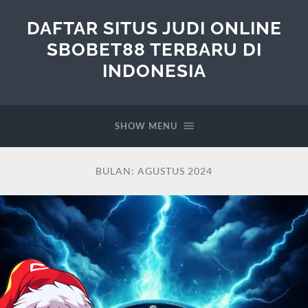
DAFTAR SITUS JUDI ONLINE
SBOBET88 TERBARU DI
INDONESIA
SHOW MENU
BULAN:
AGUSTUS 2024