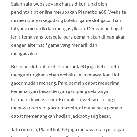
Salah satu website yang harus dikunjungi oleh
pencinta slot online merupakan Planetbola88. Website
ini mempunyai segudang koleksi game slot gacor hari
ini yang menarik dan mengasyikkan. Dengan pelbagai
jenis tema yang tersedia, para pemain akan dimanjakan
dengan alternatif game yang menarik dan
mengasyikan.
Bermain slot online di Planetbola88 juga betul-betul
menguntungkan sebab website ini menawarkan slot
gacor mudah menang. Para pemain dapat menerima
kemenangan besar dengan gampang sekiranya
bermain di website ini. Kecuali itu, website ini juga
menawarkan slot gacor maxwin, di mana para pemain
dapat memenangkan hadiah jackpot yang besar.
Tak cuma itu, Planetbola88 juga menawarkan pelbagai