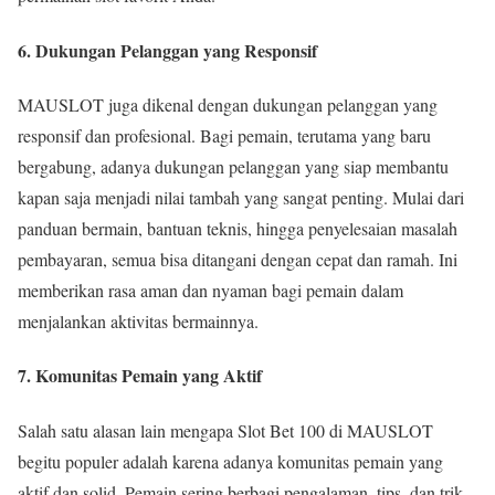
6. Dukungan Pelanggan yang Responsif
MAUSLOT juga dikenal dengan dukungan pelanggan yang
responsif dan profesional. Bagi pemain, terutama yang baru
bergabung, adanya dukungan pelanggan yang siap membantu
kapan saja menjadi nilai tambah yang sangat penting. Mulai dari
panduan bermain, bantuan teknis, hingga penyelesaian masalah
pembayaran, semua bisa ditangani dengan cepat dan ramah. Ini
memberikan rasa aman dan nyaman bagi pemain dalam
menjalankan aktivitas bermainnya.
7. Komunitas Pemain yang Aktif
Salah satu alasan lain mengapa Slot Bet 100 di MAUSLOT
begitu populer adalah karena adanya komunitas pemain yang
aktif dan solid. Pemain sering berbagi pengalaman, tips, dan trik