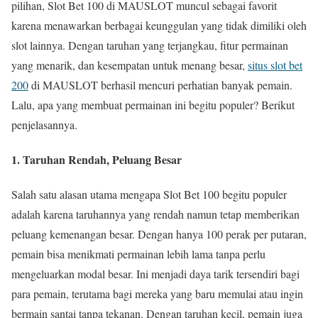
pilihan, Slot Bet 100 di MAUSLOT muncul sebagai favorit
karena menawarkan berbagai keunggulan yang tidak dimiliki oleh
slot lainnya. Dengan taruhan yang terjangkau, fitur permainan
yang menarik, dan kesempatan untuk menang besar,
situs slot bet
200
di MAUSLOT berhasil mencuri perhatian banyak pemain.
Lalu, apa yang membuat permainan ini begitu populer? Berikut
penjelasannya.
1. Taruhan Rendah, Peluang Besar
Salah satu alasan utama mengapa Slot Bet 100 begitu populer
adalah karena taruhannya yang rendah namun tetap memberikan
peluang kemenangan besar. Dengan hanya 100 perak per putaran,
pemain bisa menikmati permainan lebih lama tanpa perlu
mengeluarkan modal besar. Ini menjadi daya tarik tersendiri bagi
para pemain, terutama bagi mereka yang baru memulai atau ingin
bermain santai tanpa tekanan. Dengan taruhan kecil, pemain juga