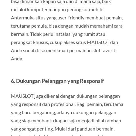
bisa dimainkan kapan saja dan di mana saja, baik
melalui komputer maupun perangkat mobile.
Antarmuka situs yang user-friendly membuat pemain,
terutama pemula, bisa dengan mudah memahami cara
bermain. Tidak perlu instalasi yang rumit atau
perangkat khusus, cukup akses situs MAUSLOT dan
Anda sudah bisa menikmati permainan slot favorit
Anda.
6. Dukungan Pelanggan yang Responsif
MAUSLOT juga dikenal dengan dukungan pelanggan
yang responsif dan profesional. Bagi pemain, terutama
yang baru bergabung, adanya dukungan pelanggan
yang siap membantu kapan saja menjadi nilai tambah
yang sangat penting. Mulai dari panduan bermain,