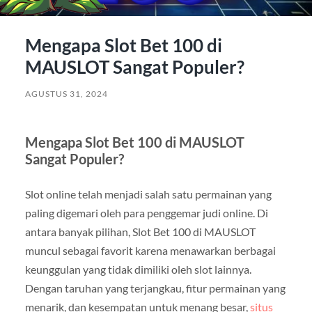
Mengapa Slot Bet 100 di
MAUSLOT Sangat Populer?
AGUSTUS 31, 2024
Mengapa Slot Bet 100 di MAUSLOT
Sangat Populer?
Slot online telah menjadi salah satu permainan yang
paling digemari oleh para penggemar judi online. Di
antara banyak pilihan, Slot Bet 100 di MAUSLOT
muncul sebagai favorit karena menawarkan berbagai
keunggulan yang tidak dimiliki oleh slot lainnya.
Dengan taruhan yang terjangkau, fitur permainan yang
menarik, dan kesempatan untuk menang besar,
situs