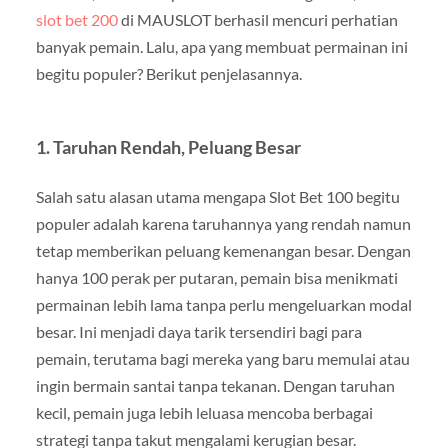
slot bet 200
di MAUSLOT berhasil mencuri perhatian
banyak pemain. Lalu, apa yang membuat permainan ini
begitu populer? Berikut penjelasannya.
1. Taruhan Rendah, Peluang Besar
Salah satu alasan utama mengapa Slot Bet 100 begitu
populer adalah karena taruhannya yang rendah namun
tetap memberikan peluang kemenangan besar. Dengan
hanya 100 perak per putaran, pemain bisa menikmati
permainan lebih lama tanpa perlu mengeluarkan modal
besar. Ini menjadi daya tarik tersendiri bagi para
pemain, terutama bagi mereka yang baru memulai atau
ingin bermain santai tanpa tekanan. Dengan taruhan
kecil, pemain juga lebih leluasa mencoba berbagai
strategi tanpa takut mengalami kerugian besar.