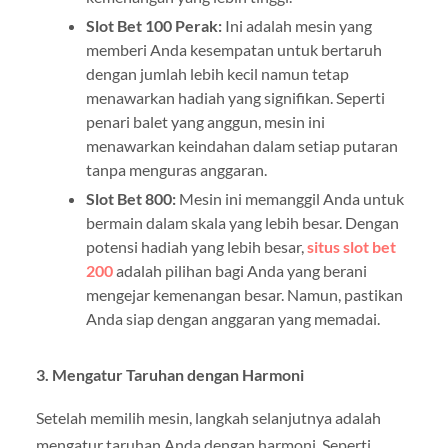
Slot Bet 100 Perak:
Ini adalah mesin yang
memberi Anda kesempatan untuk bertaruh
dengan jumlah lebih kecil namun tetap
menawarkan hadiah yang signifikan. Seperti
penari balet yang anggun, mesin ini
menawarkan keindahan dalam setiap putaran
tanpa menguras anggaran.
Slot Bet 800:
Mesin ini memanggil Anda untuk
bermain dalam skala yang lebih besar. Dengan
potensi hadiah yang lebih besar,
situs slot bet
200
adalah pilihan bagi Anda yang berani
mengejar kemenangan besar. Namun, pastikan
Anda siap dengan anggaran yang memadai.
3. Mengatur Taruhan dengan Harmoni
Setelah memilih mesin, langkah selanjutnya adalah
mengatur taruhan Anda dengan harmoni. Seperti