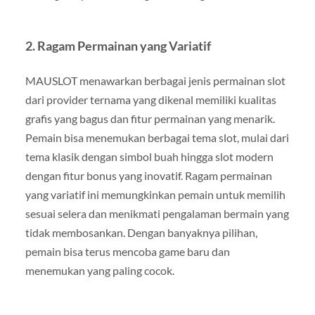
2. Ragam Permainan yang Variatif
MAUSLOT menawarkan berbagai jenis permainan slot
dari provider ternama yang dikenal memiliki kualitas
grafis yang bagus dan fitur permainan yang menarik.
Pemain bisa menemukan berbagai tema slot, mulai dari
tema klasik dengan simbol buah hingga slot modern
dengan fitur bonus yang inovatif. Ragam permainan
yang variatif ini memungkinkan pemain untuk memilih
sesuai selera dan menikmati pengalaman bermain yang
tidak membosankan. Dengan banyaknya pilihan,
pemain bisa terus mencoba game baru dan
menemukan yang paling cocok.