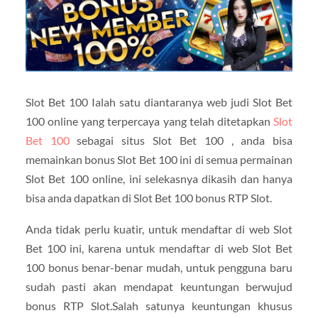
Slot Bet 100 Ialah satu diantaranya web judi Slot Bet
100 online yang terpercaya yang telah ditetapkan
Slot
Bet 100
sebagai situs Slot Bet 100 , anda bisa
memainkan bonus Slot Bet 100 ini di semua permainan
Slot Bet 100 online, ini selekasnya dikasih dan hanya
bisa anda dapatkan di Slot Bet 100 bonus RTP Slot.
Anda tidak perlu kuatir, untuk mendaftar di web Slot
Bet 100 ini, karena untuk mendaftar di web Slot Bet
100 bonus benar-benar mudah, untuk pengguna baru
sudah pasti akan mendapat keuntungan berwujud
bonus RTP Slot.Salah satunya keuntungan khusus