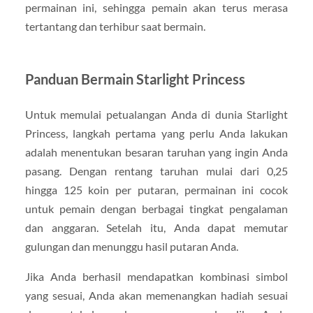
permainan ini, sehingga pemain akan terus merasa
tertantang dan terhibur saat bermain.
Panduan Bermain Starlight Princess
Untuk memulai petualangan Anda di dunia Starlight
Princess, langkah pertama yang perlu Anda lakukan
adalah menentukan besaran taruhan yang ingin Anda
pasang. Dengan rentang taruhan mulai dari 0,25
hingga 125 koin per putaran, permainan ini cocok
untuk pemain dengan berbagai tingkat pengalaman
dan anggaran. Setelah itu, Anda dapat memutar
gulungan dan menunggu hasil putaran Anda.
Jika Anda berhasil mendapatkan kombinasi simbol
yang sesuai, Anda akan memenangkan hadiah sesuai