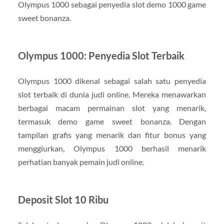
Olympus 1000 sebagai penyedia slot demo 1000 game
sweet bonanza.
Olympus 1000: Penyedia Slot Terbaik
Olympus 1000 dikenal sebagai salah satu penyedia
slot terbaik di dunia judi online. Mereka menawarkan
berbagai macam permainan slot yang menarik,
termasuk demo game sweet bonanza. Dengan
tampilan grafis yang menarik dan fitur bonus yang
menggiurkan, Olympus 1000 berhasil menarik
perhatian banyak pemain judi online.
Deposit Slot 10 Ribu