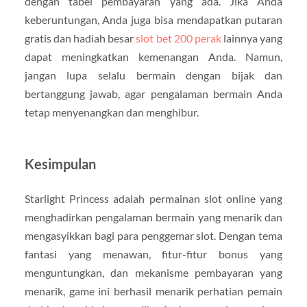
dengan tabel pembayaran yang ada. Jika Anda
keberuntungan, Anda juga bisa mendapatkan putaran
gratis dan hadiah besar
slot bet 200 perak
lainnya yang
dapat meningkatkan kemenangan Anda. Namun,
jangan lupa selalu bermain dengan bijak dan
bertanggung jawab, agar pengalaman bermain Anda
tetap menyenangkan dan menghibur.
Kesimpulan
Starlight Princess adalah permainan slot online yang
menghadirkan pengalaman bermain yang menarik dan
mengasyikkan bagi para penggemar slot. Dengan tema
fantasi yang menawan, fitur-fitur bonus yang
menguntungkan, dan mekanisme pembayaran yang
menarik, game ini berhasil menarik perhatian pemain