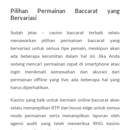
Pilihan Permainan Baccarat yang
Bervariasi
Sudah jelas – casino baccarat terbaik selalu
menawarkan pilihan permainan baccarat yang
bervariasi untuk semua tipe pemain, meskipun akan
ada beberapa kerumitan dalam hal ini. Jika Anda
sedang mencari permainan cepat di smartphone atau
ingin menikmati kemewahan dan akurasi dari
permainan offline yang live, ada beberapa hal yang
harus diperhatikan.
Kasino yang baik untuk bermain online baccarat akan
selalu menampilkan RTP dan house edge untuk semua
mode permainan serta menampilkan laporan oleh
agensi audit yang telah memeriksa RNG kasino