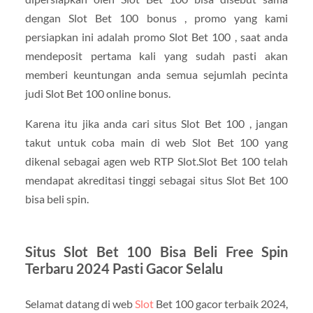
dengan Slot Bet 100 bonus , promo yang kami
persiapkan ini adalah promo Slot Bet 100 , saat anda
mendeposit pertama kali yang sudah pasti akan
memberi keuntungan anda semua sejumlah pecinta
judi Slot Bet 100 online bonus.
Karena itu jika anda cari situs Slot Bet 100 , jangan
takut untuk coba main di web Slot Bet 100 yang
dikenal sebagai agen web RTP Slot.Slot Bet 100 telah
mendapat akreditasi tinggi sebagai situs Slot Bet 100
bisa beli spin.
Situs Slot Bet 100 Bisa Beli Free Spin
Terbaru 2024 Pasti Gacor Selalu
Selamat datang di web
Slot
Bet 100 gacor terbaik 2024,