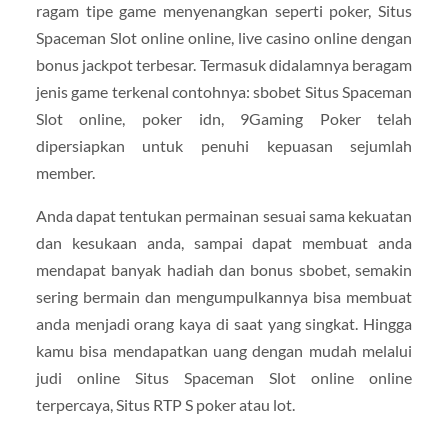
ragam tipe game menyenangkan seperti poker, Situs
Spaceman Slot online online, live casino online dengan
bonus jackpot terbesar. Termasuk didalamnya beragam
jenis game terkenal contohnya: sbobet Situs Spaceman
Slot online, poker idn, 9Gaming Poker telah
dipersiapkan untuk penuhi kepuasan sejumlah
member.
Anda dapat tentukan permainan sesuai sama kekuatan
dan kesukaan anda, sampai dapat membuat anda
mendapat banyak hadiah dan bonus sbobet, semakin
sering bermain dan mengumpulkannya bisa membuat
anda menjadi orang kaya di saat yang singkat. Hingga
kamu bisa mendapatkan uang dengan mudah melalui
judi online Situs Spaceman Slot online online
terpercaya, Situs RTP S poker atau lot.