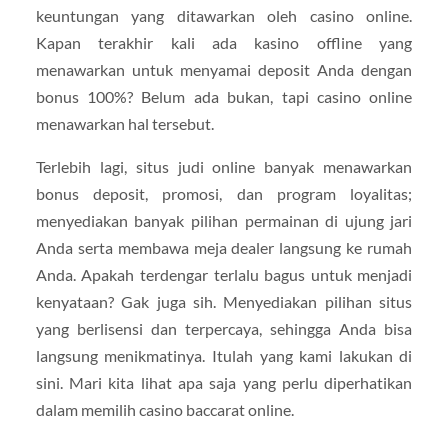
keuntungan yang ditawarkan oleh casino online.
Kapan terakhir kali ada kasino offline yang
menawarkan untuk menyamai deposit Anda dengan
bonus 100%? Belum ada bukan, tapi casino online
menawarkan hal tersebut.
Terlebih lagi, situs judi online banyak menawarkan
bonus deposit, promosi, dan program loyalitas;
menyediakan banyak pilihan permainan di ujung jari
Anda serta membawa meja dealer langsung ke rumah
Anda. Apakah terdengar terlalu bagus untuk menjadi
kenyataan? Gak juga sih. Menyediakan pilihan situs
yang berlisensi dan terpercaya, sehingga Anda bisa
langsung menikmatinya. Itulah yang kami lakukan di
sini. Mari kita lihat apa saja yang perlu diperhatikan
dalam memilih casino baccarat online.