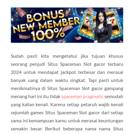
Sudah pasti kita mengetahui jika tujuan khusus
seorang penjudi Situs Spaceman Slot gacor terbaru
2024 untuk mendapat jackpot terbesar dan merasai
banyak uang dalam waktu singkat. Tapi pasti untuk
menikmatinya di Situs Spaceman Slot gacor gampang
menang hari ini itu tidak
spaceman pragmatic
semudah
yang kalian kenali. Karena setiap petaruh wajib kenali
sejumlah games Situs Spaceman Slot gacor dari setiap
sama ini kemampuan kamu untuk merasai keuntungan
semakin besar. Berikut beberapa nama nama Situs