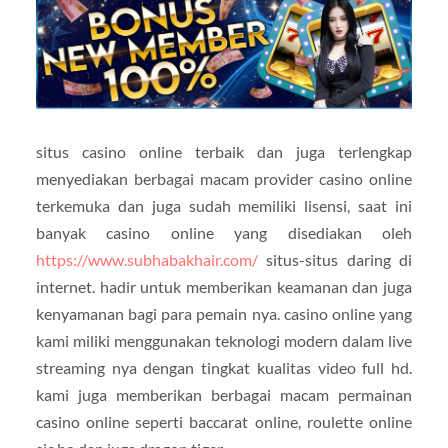
situs casino online terbaik dan juga terlengkap
menyediakan berbagai macam provider casino online
terkemuka dan juga sudah memiliki lisensi, saat ini
banyak casino online yang disediakan oleh
https://www.subhabakhair.com/
situs-situs daring di
internet. hadir untuk memberikan keamanan dan juga
kenyamanan bagi para pemain nya. casino online yang
kami miliki menggunakan teknologi modern dalam live
streaming nya dengan tingkat kualitas video full hd.
kami juga memberikan berbagai macam permainan
casino online seperti baccarat online, roulette online