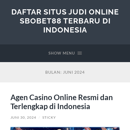
DAFTAR SITUS JUDI ONLINE
SBOBET88 TERBARU DI
INDONESIA
SHOW MENU
BULAN:
JUNI 2024
Agen Casino Online Resmi dan
Terlengkap di Indonesia
JUNI 30, 2024
/
STICKY