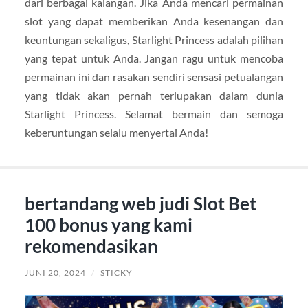
dari berbagai kalangan. Jika Anda mencari permainan
slot yang dapat memberikan Anda kesenangan dan
keuntungan sekaligus, Starlight Princess adalah pilihan
yang tepat untuk Anda. Jangan ragu untuk mencoba
permainan ini dan rasakan sendiri sensasi petualangan
yang tidak akan pernah terlupakan dalam dunia
Starlight Princess. Selamat bermain dan semoga
keberuntungan selalu menyertai Anda!
bertandang web judi Slot Bet
100 bonus yang kami
rekomendasikan
JUNI 20, 2024
/
STICKY