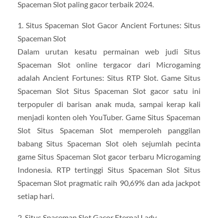
Spaceman Slot paling gacor terbaik 2024.
1. Situs Spaceman Slot Gacor Ancient Fortunes: Situs
Spaceman Slot
Dalam urutan kesatu permainan web judi Situs
Spaceman Slot online tergacor dari Microgaming
adalah Ancient Fortunes: Situs RTP Slot. Game Situs
Spaceman Slot Situs Spaceman Slot gacor satu ini
terpopuler di barisan anak muda, sampai kerap kali
menjadi konten oleh YouTuber. Game Situs Spaceman
Slot Situs Spaceman Slot memperoleh panggilan
babang Situs Spaceman Slot oleh sejumlah pecinta
game Situs Spaceman Slot gacor terbaru Microgaming
Indonesia. RTP tertinggi Situs Spaceman Slot Situs
Spaceman Slot pragmatic raih 90,69% dan ada jackpot
setiap hari.
2. Situs Spaceman Slot Gacor Eternal Lady