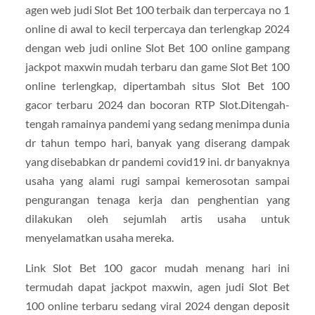
agen web judi Slot Bet 100 terbaik dan terpercaya no 1
online di awal to kecil terpercaya dan terlengkap 2024
dengan web judi online Slot Bet 100 online gampang
jackpot maxwin mudah terbaru dan game Slot Bet 100
online terlengkap, dipertambah situs Slot Bet 100
gacor terbaru 2024 dan bocoran RTP Slot.Ditengah-
tengah ramainya pandemi yang sedang menimpa dunia
dr tahun tempo hari, banyak yang diserang dampak
yang disebabkan dr pandemi covid19 ini. dr banyaknya
usaha yang alami rugi sampai kemerosotan sampai
pengurangan tenaga kerja dan penghentian yang
dilakukan oleh sejumlah artis usaha untuk
menyelamatkan usaha mereka.
Link Slot Bet 100 gacor mudah menang hari ini
termudah dapat jackpot maxwin, agen judi Slot Bet
100 online terbaru sedang viral 2024 dengan deposit