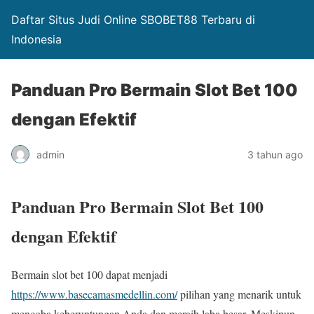
Daftar Situs Judi Online SBOBET88 Terbaru di
Indonesia
Panduan Pro Bermain Slot Bet 100
dengan Efektif
admin
3 tahun ago
Panduan Pro Bermain Slot Bet 100
dengan Efektif
Bermain slot bet 100 dapat menjadi
https://www.basecamasmedellin.com/
pilihan yang menarik untuk
mencoba keberuntungan Anda dan meraih laba besar. Meskipun