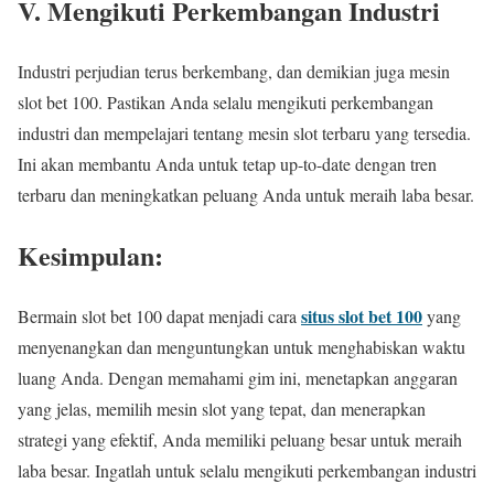
V. Mengikuti Perkembangan Industri
Industri perjudian terus berkembang, dan demikian juga mesin
slot bet 100. Pastikan Anda selalu mengikuti perkembangan
industri dan mempelajari tentang mesin slot terbaru yang tersedia.
Ini akan membantu Anda untuk tetap up-to-date dengan tren
terbaru dan meningkatkan peluang Anda untuk meraih laba besar.
Kesimpulan:
situs slot bet 100
Bermain slot bet 100 dapat menjadi cara
yang
menyenangkan dan menguntungkan untuk menghabiskan waktu
luang Anda. Dengan memahami gim ini, menetapkan anggaran
yang jelas, memilih mesin slot yang tepat, dan menerapkan
strategi yang efektif, Anda memiliki peluang besar untuk meraih
laba besar. Ingatlah untuk selalu mengikuti perkembangan industri