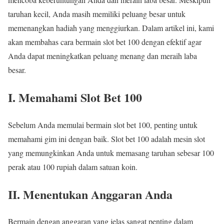
taruhan kecil, Anda masih memiliki peluang besar untuk
memenangkan hadiah yang menggiurkan. Dalam artikel ini, kami
akan membahas cara bermain slot bet 100 dengan efektif agar
Anda dapat meningkatkan peluang menang dan meraih laba
besar.
I. Memahami Slot Bet 100
Sebelum Anda memulai bermain slot bet 100, penting untuk
memahami gim ini dengan baik. Slot bet 100 adalah mesin slot
yang memungkinkan Anda untuk memasang taruhan sebesar 100
perak atau 100 rupiah dalam satuan koin.
II. Menentukan Anggaran Anda
Bermain dengan anggaran yang jelas sangat penting dalam