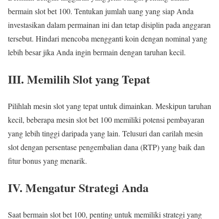
bermain slot bet 100. Tentukan jumlah uang yang siap Anda
investasikan dalam permainan ini dan tetap disiplin pada anggaran
tersebut. Hindari mencoba mengganti koin dengan nominal yang
lebih besar jika Anda ingin bermain dengan taruhan kecil.
III. Memilih Slot yang Tepat
Pilihlah mesin slot yang tepat untuk dimainkan. Meskipun taruhan
kecil, beberapa mesin slot bet 100 memiliki potensi pembayaran
yang lebih tinggi daripada yang lain. Telusuri dan carilah mesin
slot dengan persentase pengembalian dana (RTP) yang baik dan
fitur bonus yang menarik.
IV. Mengatur Strategi Anda
Saat bermain slot bet 100, penting untuk memiliki strategi yang