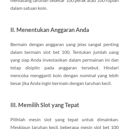
memasang taruhan sebesar 100 perak atau 100 rupiah
dalam satuan koin.
II. Menentukan Anggaran Anda
Bermain dengan anggaran yang jelas sangat penting
dalam bermain slot bet 100. Tentukan jumlah uang
yang siap Anda investasikan dalam permainan ini dan
tetap disiplin pada anggaran tersebut. Hindari
mencoba mengganti koin dengan nominal yang lebih
besar jika Anda ingin bermain dengan taruhan kecil.
III. Memilih Slot yang Tepat
Pilihlah mesin slot yang tepat untuk dimainkan.
Meskipun taruhan kecil, beberapa mesin slot bet 100