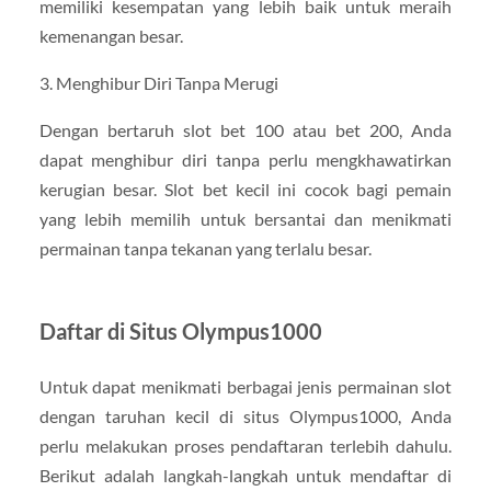
memiliki kesempatan yang lebih baik untuk meraih
kemenangan besar.
3. Menghibur Diri Tanpa Merugi
Dengan bertaruh slot bet 100 atau bet 200, Anda
dapat menghibur diri tanpa perlu mengkhawatirkan
kerugian besar. Slot bet kecil ini cocok bagi pemain
yang lebih memilih untuk bersantai dan menikmati
permainan tanpa tekanan yang terlalu besar.
Daftar di Situs Olympus1000
Untuk dapat menikmati berbagai jenis permainan slot
dengan taruhan kecil di situs Olympus1000, Anda
perlu melakukan proses pendaftaran terlebih dahulu.
Berikut adalah langkah-langkah untuk mendaftar di