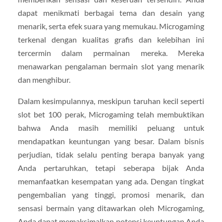
dapat menikmati berbagai tema dan desain yang
menarik, serta efek suara yang memukau. Microgaming
terkenal dengan kualitas grafis dan kelebihan ini
tercermin dalam permainan mereka. Mereka
menawarkan pengalaman bermain slot yang menarik
dan menghibur.
Dalam kesimpulannya, meskipun taruhan kecil seperti
slot bet 100 perak, Microgaming telah membuktikan
bahwa Anda masih memiliki peluang untuk
mendapatkan keuntungan yang besar. Dalam bisnis
perjudian, tidak selalu penting berapa banyak yang
Anda pertaruhkan, tetapi seberapa bijak Anda
memanfaatkan kesempatan yang ada. Dengan tingkat
pengembalian yang tinggi, promosi menarik, dan
sensasi bermain yang ditawarkan oleh Microgaming,
Anda dapat memaksimalkan potensi keuntungan Anda