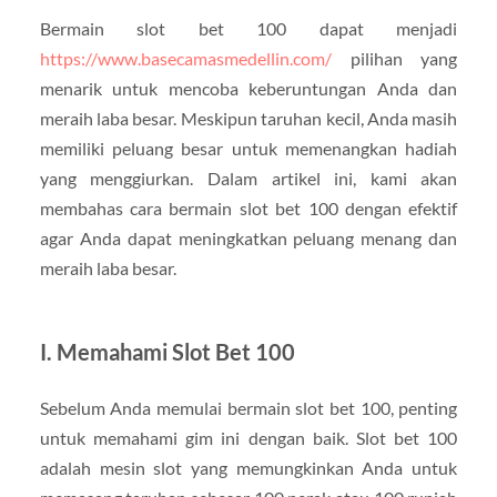
Bermain slot bet 100 dapat menjadi
https://www.basecamasmedellin.com/
pilihan yang
menarik untuk mencoba keberuntungan Anda dan
meraih laba besar. Meskipun taruhan kecil, Anda masih
memiliki peluang besar untuk memenangkan hadiah
yang menggiurkan. Dalam artikel ini, kami akan
membahas cara bermain slot bet 100 dengan efektif
agar Anda dapat meningkatkan peluang menang dan
meraih laba besar.
I. Memahami Slot Bet 100
Sebelum Anda memulai bermain slot bet 100, penting
untuk memahami gim ini dengan baik. Slot bet 100
adalah mesin slot yang memungkinkan Anda untuk