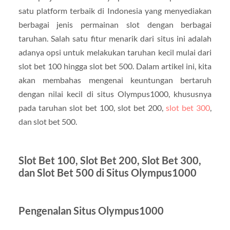
satu platform terbaik di Indonesia yang menyediakan
berbagai jenis permainan slot dengan berbagai
taruhan. Salah satu fitur menarik dari situs ini adalah
adanya opsi untuk melakukan taruhan kecil mulai dari
slot bet 100 hingga slot bet 500. Dalam artikel ini, kita
akan membahas mengenai keuntungan bertaruh
dengan nilai kecil di situs Olympus1000, khususnya
pada taruhan slot bet 100, slot bet 200,
slot bet 300
,
dan slot bet 500.
Slot Bet 100, Slot Bet 200, Slot Bet 300,
dan Slot Bet 500 di Situs Olympus1000
Pengenalan Situs Olympus1000