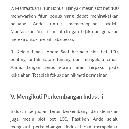
2. Manfaatkan Fitur Bonus: Banyak mesin slot bet 100
menawarkan fitur bonus yang dapat meningkatkan
peluang Anda untuk memenangkan hadiah.
Manfaatkan fitur-fitur ini dengan bijak dan gunakan
mereka untuk meraih laba besar.
3. Kelola Emosi Anda: Saat bermain slot bet 100,
penting untuk tetap tenang dan mengelola emosi
Anda. Jangan terburu-buru atau terpaku pada
kekalahan. Tetaplah fokus dan nikmati permainan.
V. Mengikuti Perkembangan Industri
Industri perjudian terus berkembang, dan demikian
juga mesin slot bet 100. Pastikan Anda selalu
mengikuti perkembangan industri dan mempelajari