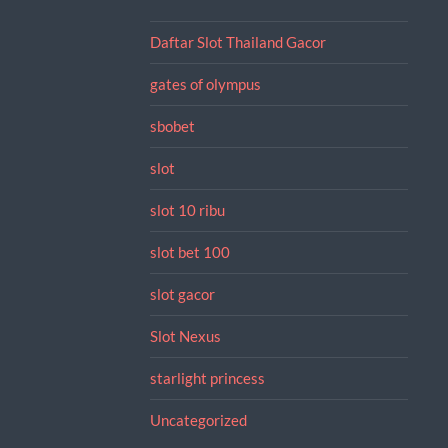
Daftar Slot Thailand Gacor
gates of olympus
sbobet
slot
slot 10 ribu
slot bet 100
slot gacor
Slot Nexus
starlight princess
Uncategorized