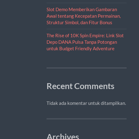
Slot Demo Memberikan Gambaran
Awal tentang Kecepatan Permainan,
Struktur Simbol, dan Fitur Bonus
The Rise of 10K Spin Empire: Link Slot
Depo DANA Pulsa Tanpa Potongan
untuk Budget Friendly Adventure
Recent Comments
Tidak ada komentar untuk ditampilkan.
Archives