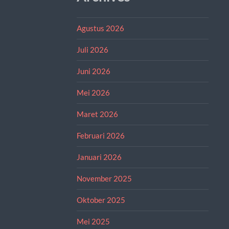
Agustus 2026
Juli 2026
Juni 2026
Mei 2026
Maret 2026
Februari 2026
Januari 2026
November 2025
Oktober 2025
Mei 2025