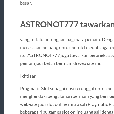
besar.
ASTRONOT777 tawarkan 
yang terlalu untungkan bagi para pemain. Deng
merasakan peluang untuk beroleh keuntungan b
itu, ASTRONOT777 juga tawarkan beraneka sty
pemain jadi betah bermain di web site ini.
Ikhtisar
Pragmatic Slot sebagai opsi terunggul untuk beb
menghendaki pengalaman bermain yang beri keun
web-site judi slot online mitra sah Pragmatic P
beberapa ribu games slot online uang asli deng