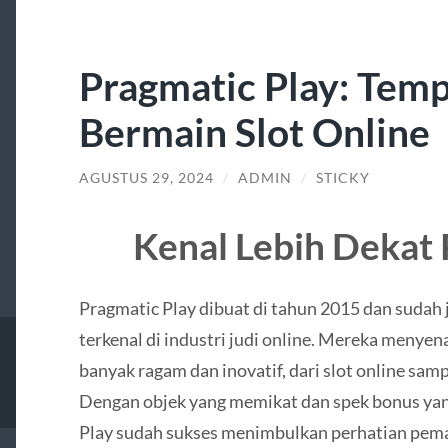
Pragmatic Play: Temp
Bermain Slot Online
AGUSTUS 29, 2024
/
ADMIN
/
STICKY
Kenal Lebih Dekat 
Pragmatic Play dibuat di tahun 2015 dan sudah 
terkenal di industri judi online. Mereka menyen
banyak ragam dan inovatif, dari slot online sam
Dengan objek yang memikat dan spek bonus ya
Play sudah sukses menimbulkan perhatian pemai