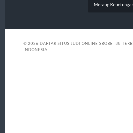
Meraup Keuntungan 
© 2026
DAFTAR SITUS JUDI ONLINE SBOBET88 TERB
INDONESIA