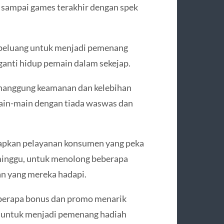
c sampai games terakhir dengan spek
 peluang untuk menjadi pemenang
anti hidup pemain dalam sekejap.
enanggung keamanan dan kelebihan
ain-main dengan tiada waswas dan
iapkan pelayanan konsumen yang peka
 minggu, untuk menolong beberapa
n yang mereka hadapi.
eberapa bonus dan promo menarik
 untuk menjadi pemenang hadiah