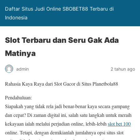
Daftar Situs Judi Online SBOBET88 Terbaru di
Indonesia
Slot Terbaru dan Seru Gak Ada
Matinya
admin
2 tahun ago
Rahasia Kaya Raya dari Slot Gacor di Situs Planetbola88
Pendahuluan:
Siapakah yang tidak rela jadi benar-benar kaya secara gampang
dan cepat? Di zaman digital ini, salah satu langkah untuk meraih
kekayaan ialah melalui perjudian online, lebih-lebih
slot bet 100
online. Tetapi, dengan demikianlah jumlahnya opsi situs slot