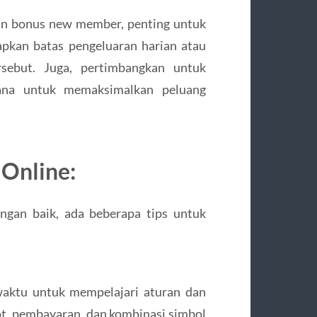
an bonus new member, penting untuk
pkan batas pengeluaran harian atau
sebut. Juga, pertimbangkan untuk
sana untuk memaksimalkan peluang
 Online:
gan baik, ada beberapa tips untuk
waktu untuk mempelajari aturan dan
lot, pembayaran, dan kombinasi simbol