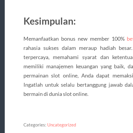
Kesimpulan:
Memanfaatkan bonus new member 100%
be
rahasia sukses dalam meraup hadiah besar.
terpercaya, memahami syarat dan ketentua
memiliki manajemen keuangan yang baik, 
permainan slot online, Anda dapat memaks
Ingatlah untuk selalu bertanggung jawab da
bermain di dunia slot online.
Categories:
Uncategorized