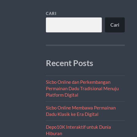
CARI
Cari
Recent Posts
Sicbo Online dan Perkembangan
Permainan Dadu Tradisional Menuju
Platform Digital
Sicbo Online Membawa Permainan
Dadu Klasik ke Era Digital
Depo10K Interaktif untuk Dunia
Hiburan