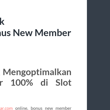
uk
nus New Member
uk Mengoptimalkan
 100% di Slot
bar.com
online, bonus new member