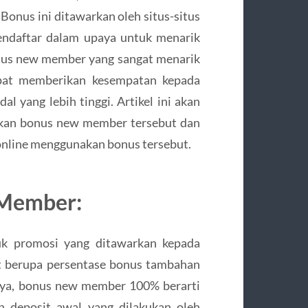
 Bonus ini ditawarkan oleh situs-situs
endaftar dalam upaya untuk menarik
nus new member yang sangat menarik
apat memberikan kesempatan kepada
 yang lebih tinggi. Artikel ini akan
kan bonus new member tersebut dan
nline menggunakan bonus tersebut.
 Member:
k promosi yang ditawarkan kepada
pat berupa persentase bonus tambahan
lnya, bonus new member 100% berarti
h deposit awal yang dilakukan oleh