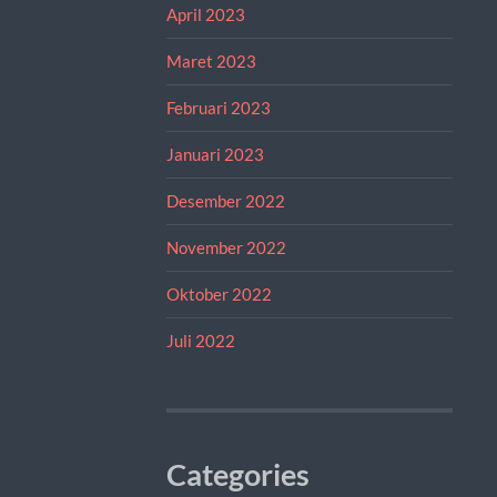
April 2023
Maret 2023
Februari 2023
Januari 2023
Desember 2022
November 2022
Oktober 2022
Juli 2022
Categories