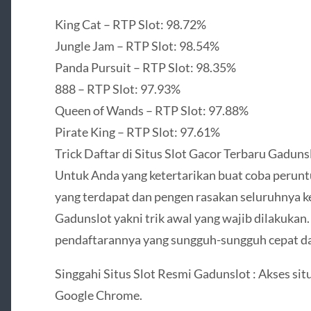
King Cat – RTP Slot: 98.72%
Jungle Jam – RTP Slot: 98.54%
Panda Pursuit – RTP Slot: 98.35%
888 – RTP Slot: 97.93%
Queen of Wands – RTP Slot: 97.88%
Pirate King – RTP Slot: 97.61%
Trick Daftar di Situs Slot Gacor Terbaru Gaduns
Untuk Anda yang ketertarikan buat coba peruntu
yang terdapat dan pengen rasakan seluruhnya ke
Gadunslot yakni trik awal yang wajib dilakukan.
pendaftarannya yang sungguh-sungguh cepat da
Singgahi Situs Slot Resmi Gadunslot : Akses sit
Google Chrome.