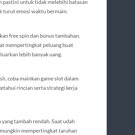
n pastini untuk tidak melebihi batasan
k turut emosi waktu bermain.
kan free spin dan bonus tambahan.
at mempertingkat peluang buat
uarkan lebih banyak uang.
li, coba mainkan game slot dalam
ahui rincian serta strategi kerja
n yang tambah rendah. Saat udah
as mungkin mempertingkat taruhan