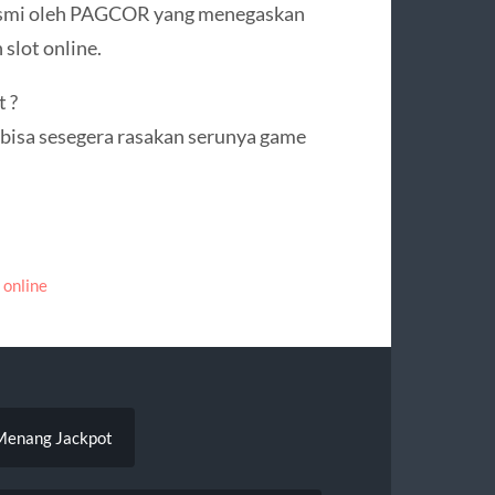
 resmi oleh PAGCOR yang menegaskan
slot online.
t ?
bisa sesegera rasakan serunya game
 online
 Menang Jackpot