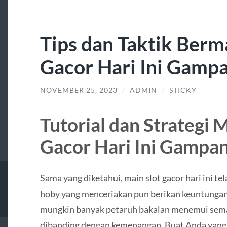
Tips dan Taktik Berm
Gacor Hari Ini Gam
NOVEMBER 25, 2023
/
ADMIN
/
STICKY
Tutorial dan Strategi 
Gacor Hari Ini Gampa
Sama yang diketahui, main slot gacor hari ini te
hoby yang menceriakan pun berikan keuntungan. 
mungkin banyak petaruh bakalan menemui sem
dibanding dengan kemenangan. Buat Anda yan