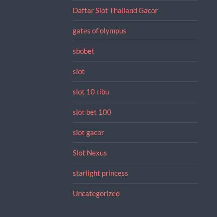
Daftar Slot Thailand Gacor
gates of olympus
sbobet
slot
slot 10 ribu
slot bet 100
slot gacor
Slot Nexus
starlight princess
Uncategorized