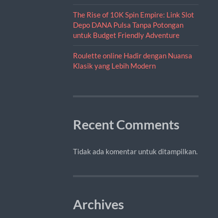
The Rise of 10K Spin Empire: Link Slot
Depo DANA Pulsa Tanpa Potongan
untuk Budget Friendly Adventure
Roulette online Hadir dengan Nuansa
Klasik yang Lebih Modern
Recent Comments
Tidak ada komentar untuk ditampilkan.
Archives