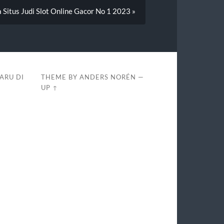
Situs Judi Slot Online Gacor No 1 2023 »
ARU DI
THEME BY
ANDERS NORÉN
—
UP ↑