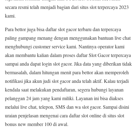
secara resmi telah menjadi bagian dari situs slot terpercaya 2023
kami.
Para bettor juga bisa daftar slot gacor terbaru dan terpercaya
paling gampang menang dengan menggunakan bantuan live chat
menghubungi customer service kami. Nantinya operator kami
akan membantu kalian dalam proses daftar Slot Gacor terpercaya
sampai anda dapat login slot gacor. Jika data yang diberikan tidak
bermasalah, dalam hitungan menit para bettor akan memperoleh
notifikasi jika akun judi slot gacor anda telah aktif. Kalau terjadi
kendala saat melakukan pendaftaran, segera hubungi layanan
pelanggan 24 jam yang kami miliki. Layanan ini bisa diakses
melalui live chat, telepon, SMS dan wa slot gacor. Sampai disini
uraian penjelasan mengenai cara daftar slot online di situs slot
bonus new member 100 di awal.