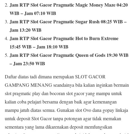
Jam RTP Slot Gacor Pragmatic Magic Money Maze 04:20
WIB – Jam 07:10 WIB
Jam RTP Slot Gacor Pragmatic Sugar Rush 08:25 WIB –
Jam 13:20 WIB
Jam RTP Slot Gacor Pragmatic Hot to Burn Extreme
15:45 WIB – Jam 18:10 WIB
Jam RTP Slot Gacor Pragmatic Queen of Gods 19:30 WIB
– Jam 23:50 WIB
Daftar diatas tadi dimana merupakan SLOT GACOR
GAMPANG MENANG seandainya bila kalian inginkan bermain
slot pragmatic play dan bocoran slot gacor yang mampu untuk
kalian coba pelajari bersama dengan baik agar kemenangan
mampu jatuh diatas semua. Gunakan slot Ovo dana gopay linkaja
untuk deposit Slot Gacor tanpa potongan agar tidak memakan
sementara yang lama dikarenakan deposit memfungsikan