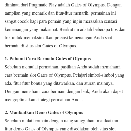
diminati dari Pragmatic Play adalah Gates of Olympus. Dengan
tampilan yang menarik dan fitur-fitur menarik, permainan ini
sangat cocok bagi para pemain yang ingin merasakan sensasi
kemenangan yang maksimal. Berikut ini adalah beberapa tips dan
trik untuk memaksimalkan potensi kemenangan Anda saat
bermain di situs slot Gates of Olympus.
1. Pahami Cara Bermain Gates of Olympus
Sebelum memulai permainan, pastikan Anda sudah memahami
cara bermain slot Gates of Olympus. Pelajari simbol-simbol yang
ada, fitur-fitur bonus yang ditawarkan, dan aturan mainnya.
Dengan memahami cara bermain dengan baik, Anda akan dapat
mengoptimalkan strategi permainan Anda.
2. Manfaatkan Demo Gates of Olympus
Sebelum mulai bermain dengan uang sungguhan, manfaatkan
fitur demo Gates of Olympus yang disediakan oleh situs slot