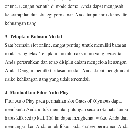
online. Dengan berlatih di mode demo, Anda dapat mengasah
keterampilan dan strategi permainan Anda tanpa harus khawatir
kehilangan uang.
3. Tetapkan Batasan Modal
Saat bermain slot online, sangat penting untuk memiliki batasan
modal yang jelas. Tetapkan jumlah maksimum yang bersedia
Anda pertaruhkan dan tetap disiplin dalam mengelola keuangan
Anda. Dengan memiliki batasan modal, Anda dapat menghindari
risiko kehilangan uang yang tidak terkendali.
4. Manfaatkan Fitur Auto Play
Fitur Auto Play pada permainan slot Gates of Olympus dapat
membantu Anda untuk memutar gulungan secara otomatis tanpa
harus klik setiap kali. Hal ini dapat menghemat waktu Anda dan
memungkinkan Anda untuk fokus pada strategi permainan Anda.