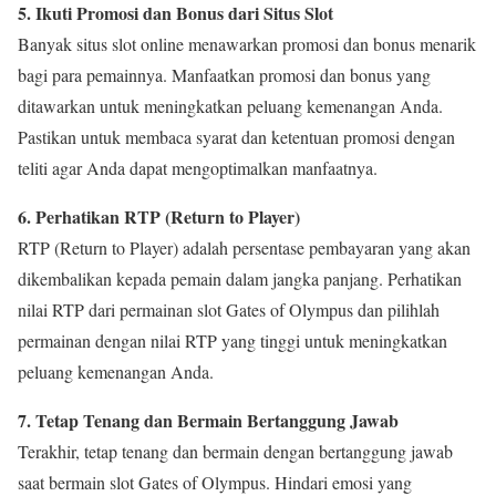
5. Ikuti Promosi dan Bonus dari Situs Slot
Banyak situs slot online menawarkan promosi dan bonus menarik
bagi para pemainnya. Manfaatkan promosi dan bonus yang
ditawarkan untuk meningkatkan peluang kemenangan Anda.
Pastikan untuk membaca syarat dan ketentuan promosi dengan
teliti agar Anda dapat mengoptimalkan manfaatnya.
6. Perhatikan RTP (Return to Player)
RTP (Return to Player) adalah persentase pembayaran yang akan
dikembalikan kepada pemain dalam jangka panjang. Perhatikan
nilai RTP dari permainan slot Gates of Olympus dan pilihlah
permainan dengan nilai RTP yang tinggi untuk meningkatkan
peluang kemenangan Anda.
7. Tetap Tenang dan Bermain Bertanggung Jawab
Terakhir, tetap tenang dan bermain dengan bertanggung jawab
saat bermain slot Gates of Olympus. Hindari emosi yang