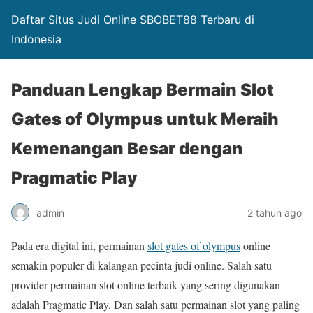
Daftar Situs Judi Online SBOBET88 Terbaru di
Indonesia
Panduan Lengkap Bermain Slot
Gates of Olympus untuk Meraih
Kemenangan Besar dengan
Pragmatic Play
admin
2 tahun ago
Pada era digital ini, permainan
slot gates of olympus
online
semakin populer di kalangan pecinta judi online. Salah satu
provider permainan slot online terbaik yang sering digunakan
adalah Pragmatic Play. Dan salah satu permainan slot yang paling