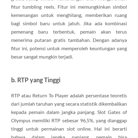
fitur tumbling reels. Fitur ini memungkinkan simbol
kemenangan untuk menghilang, memberikan ruang
bagi simbol baru untuk jatuh. Jika ada kombinasi
pemenang baru terbentuk, pemain akan terus
menerima putaran gratis tambahan. Dengan adanya
fitur ini, potensi untuk memperoleh keuntungan yang
besar sangat mungkin terjadi.
b. RTP yang Tinggi
RTP atau Return To Player adalah persentase teoretis
dari jumlah taruhan yang secara statistik dikembalikan
kepada pemain dalam jangka panjang. Slot Gates of
Olympus memiliki RTP sebesar 96,5%, yang dianggap
tinggi untuk permainan slot online. Hal ini berarti
bahwa dalam jangka panjang, pemain bisa