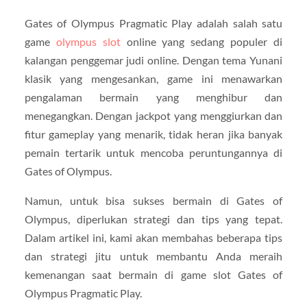
Gates of Olympus Pragmatic Play adalah salah satu
game
olympus slot
online yang sedang populer di
kalangan penggemar judi online. Dengan tema Yunani
klasik yang mengesankan, game ini menawarkan
pengalaman bermain yang menghibur dan
menegangkan. Dengan jackpot yang menggiurkan dan
fitur gameplay yang menarik, tidak heran jika banyak
pemain tertarik untuk mencoba peruntungannya di
Gates of Olympus.
Namun, untuk bisa sukses bermain di Gates of
Olympus, diperlukan strategi dan tips yang tepat.
Dalam artikel ini, kami akan membahas beberapa tips
dan strategi jitu untuk membantu Anda meraih
kemenangan saat bermain di game slot Gates of
Olympus Pragmatic Play.