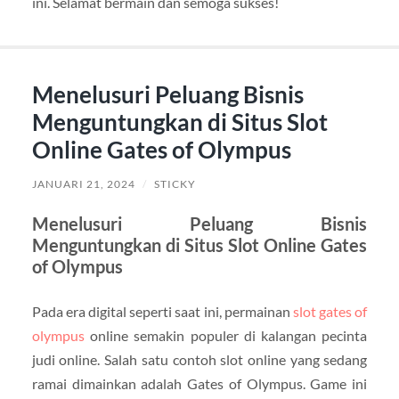
ini. Selamat bermain dan semoga sukses!
Menelusuri Peluang Bisnis
Menguntungkan di Situs Slot
Online Gates of Olympus
JANUARI 21, 2024
/
STICKY
Menelusuri Peluang Bisnis
Menguntungkan di Situs Slot Online Gates
of Olympus
Pada era digital seperti saat ini, permainan
slot gates of
olympus
online semakin populer di kalangan pecinta
judi online. Salah satu contoh slot online yang sedang
ramai dimainkan adalah Gates of Olympus. Game ini