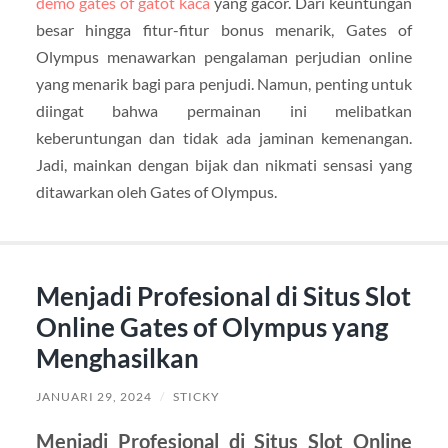
demo gates of gatot kaca
yang gacor. Dari keuntungan
besar hingga fitur-fitur bonus menarik, Gates of
Olympus menawarkan pengalaman perjudian online
yang menarik bagi para penjudi. Namun, penting untuk
diingat bahwa permainan ini melibatkan
keberuntungan dan tidak ada jaminan kemenangan.
Jadi, mainkan dengan bijak dan nikmati sensasi yang
ditawarkan oleh Gates of Olympus.
Menjadi Profesional di Situs Slot
Online Gates of Olympus yang
Menghasilkan
JANUARI 29, 2024
/
STICKY
Menjadi Profesional di Situs Slot Online