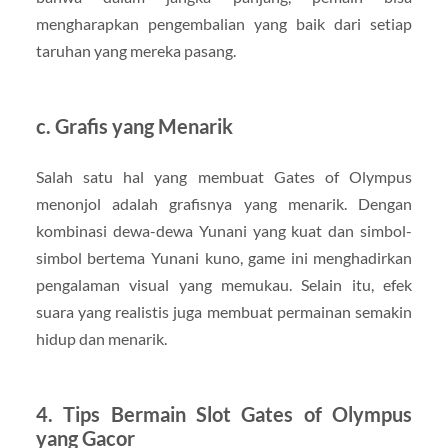
mengharapkan pengembalian yang baik dari setiap
taruhan yang mereka pasang.
c. Grafis yang Menarik
Salah satu hal yang membuat Gates of Olympus
menonjol adalah grafisnya yang menarik. Dengan
kombinasi dewa-dewa Yunani yang kuat dan simbol-
simbol bertema Yunani kuno, game ini menghadirkan
pengalaman visual yang memukau. Selain itu, efek
suara yang realistis juga membuat permainan semakin
hidup dan menarik.
4. Tips Bermain Slot Gates of Olympus
yang Gacor