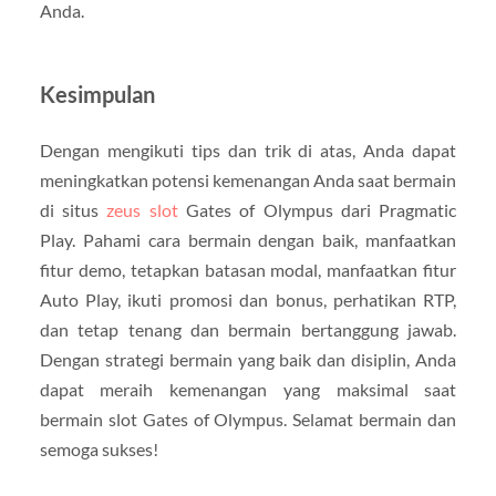
Anda.
Kesimpulan
Dengan mengikuti tips dan trik di atas, Anda dapat
meningkatkan potensi kemenangan Anda saat bermain
di situs
zeus slot
Gates of Olympus dari Pragmatic
Play. Pahami cara bermain dengan baik, manfaatkan
fitur demo, tetapkan batasan modal, manfaatkan fitur
Auto Play, ikuti promosi dan bonus, perhatikan RTP,
dan tetap tenang dan bermain bertanggung jawab.
Dengan strategi bermain yang baik dan disiplin, Anda
dapat meraih kemenangan yang maksimal saat
bermain slot Gates of Olympus. Selamat bermain dan
semoga sukses!