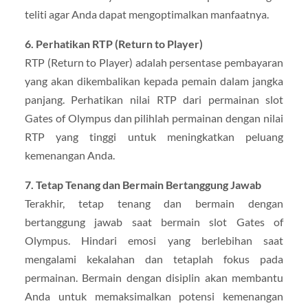
teliti agar Anda dapat mengoptimalkan manfaatnya.
6. Perhatikan RTP (Return to Player)
RTP (Return to Player) adalah persentase pembayaran
yang akan dikembalikan kepada pemain dalam jangka
panjang. Perhatikan nilai RTP dari permainan slot
Gates of Olympus dan pilihlah permainan dengan nilai
RTP yang tinggi untuk meningkatkan peluang
kemenangan Anda.
7. Tetap Tenang dan Bermain Bertanggung Jawab
Terakhir, tetap tenang dan bermain dengan
bertanggung jawab saat bermain slot Gates of
Olympus. Hindari emosi yang berlebihan saat
mengalami kekalahan dan tetaplah fokus pada
permainan. Bermain dengan disiplin akan membantu
Anda untuk memaksimalkan potensi kemenangan