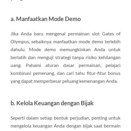
a. Manfaatkan Mode Demo
Jika Anda baru mengenal permainan slot Gates of
Olympus, sebaiknya manfaatkan mode demo terlebih
dahulu. Mode demo memungkinkan Anda untuk
berlatih dan menguji strategi tanpa risiko kehilangan
uang. Pahami aturan dasar permainan, pelajari
kombinasi pemenang, dan cari tahu fitur-fitur bonus
yang dapat memperbesar peluang kemenangan Anda.
b. Kelola Keuangan dengan Bijak
Seperti dalam setiap bentuk perjudian, penting untuk
mengelola keuangan Anda dengan bijak saat bermain