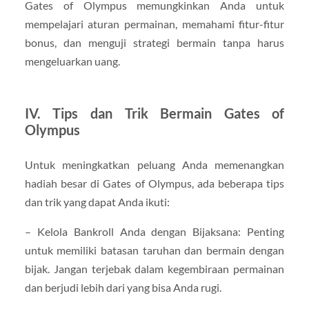
Gates of Olympus memungkinkan Anda untuk
mempelajari aturan permainan, memahami fitur-fitur
bonus, dan menguji strategi bermain tanpa harus
mengeluarkan uang.
IV. Tips dan Trik Bermain Gates of
Olympus
Untuk meningkatkan peluang Anda memenangkan
hadiah besar di Gates of Olympus, ada beberapa tips
dan trik yang dapat Anda ikuti:
– Kelola Bankroll Anda dengan Bijaksana: Penting
untuk memiliki batasan taruhan dan bermain dengan
bijak. Jangan terjebak dalam kegembiraan permainan
dan berjudi lebih dari yang bisa Anda rugi.