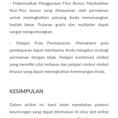
– Maksimalkan Penggunaan Fitur Bonus: Manfaatkan
fitur-fitur bonus yang ditawarkan oleh permainan
untuk meningkatkan peluang Anda memenangkan
hadiah besar. Putaran gratis dan multiplier dapat
sangat menguntungkan.
– Pelajari Pola Pembayaran: Memahami pola
pembayaran dapat membantu Anda mengatur strategi
permainan dengan bijak. Pelajari kombinasi simbol
yang memiliki nilai terbesar dan pelajari simbol-simbol
khusus yang dapat meningkatkan kemenangan Anda.
KESIMPULAN
Dalam artikel ini, kami telah membahas potensi
keuntungan yang dapat ditemukan di situs slot online