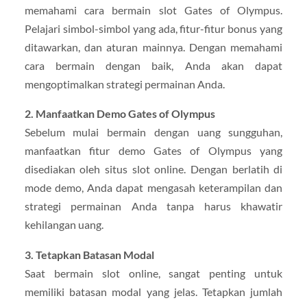
memahami cara bermain slot Gates of Olympus.
Pelajari simbol-simbol yang ada, fitur-fitur bonus yang
ditawarkan, dan aturan mainnya. Dengan memahami
cara bermain dengan baik, Anda akan dapat
mengoptimalkan strategi permainan Anda.
2. Manfaatkan Demo Gates of Olympus
Sebelum mulai bermain dengan uang sungguhan,
manfaatkan fitur demo Gates of Olympus yang
disediakan oleh situs slot online. Dengan berlatih di
mode demo, Anda dapat mengasah keterampilan dan
strategi permainan Anda tanpa harus khawatir
kehilangan uang.
3. Tetapkan Batasan Modal
Saat bermain slot online, sangat penting untuk
memiliki batasan modal yang jelas. Tetapkan jumlah