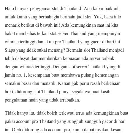
Halo banyak penggemar slot di Thailand! Ada kabar baik nih
untuk kamu yang berbahagia bermain judi slot. Yuk, baca info
menarik berikut di bawah ini! Ada kemungkinan saat ini kita
bakal membahas terkait slot server Thailand yang mempunyai
winrate tertinggi dan akun pro Thailand yang gacor di hari ini.
Siapa yang tidak sukai menang? Bermain slot Thailand menjadi
lebih dahsyat dan memberikan kepuasan ada server terbaik
dengan winrate tertinggi. Dengan slot server Thailand yang di
jamin no. 1, kesempatan buat membawa pulang kemenangan
semakin besar dan menarik. Kalian gak perlu resah berkenaan
hoki, didorong slot Thailand punya segalanya buat kasih
pengalaman main yang tidak terabaikan.
Tidak hanya itu, tidak boleh terlewati terus ada kemungkinan buat
pakai account pro Thailand yang sungguh-sungguh gacor di hari
ini. Oleh didorong ada account pro, kamu dapat rasakan kesan-