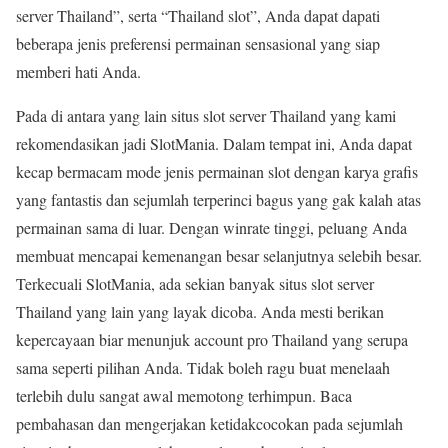
server Thailand”, serta “Thailand slot”, Anda dapat dapati
beberapa jenis preferensi permainan sensasional yang siap
memberi hati Anda.
Pada di antara yang lain situs slot server Thailand yang kami
rekomendasikan jadi SlotMania. Dalam tempat ini, Anda dapat
kecap bermacam mode jenis permainan slot dengan karya grafis
yang fantastis dan sejumlah terperinci bagus yang gak kalah atas
permainan sama di luar. Dengan winrate tinggi, peluang Anda
membuat mencapai kemenangan besar selanjutnya selebih besar.
Terkecuali SlotMania, ada sekian banyak situs slot server
Thailand yang lain yang layak dicoba. Anda mesti berikan
kepercayaan biar menunjuk account pro Thailand yang serupa
sama seperti pilihan Anda. Tidak boleh ragu buat menelaah
terlebih dulu sangat awal memotong terhimpun. Baca
pembahasan dan mengerjakan ketidakcocokan pada sejumlah