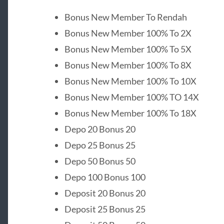
Bonus New Member To Rendah
Bonus New Member 100% To 2X
Bonus New Member 100% To 5X
Bonus New Member 100% To 8X
Bonus New Member 100% To 10X
Bonus New Member 100% TO 14X
Bonus New Member 100% To 18X
Depo 20 Bonus 20
Depo 25 Bonus 25
Depo 50 Bonus 50
Depo 100 Bonus 100
Deposit 20 Bonus 20
Deposit 25 Bonus 25