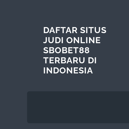
DAFTAR SITUS
JUDI ONLINE
SBOBET88
TERBARU DI
INDONESIA