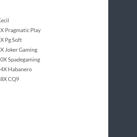
ecil
X Pragmatic Play
X Pg Soft
8X Joker Gaming
10X Spadegaming
14X Habanero
18X CQ9