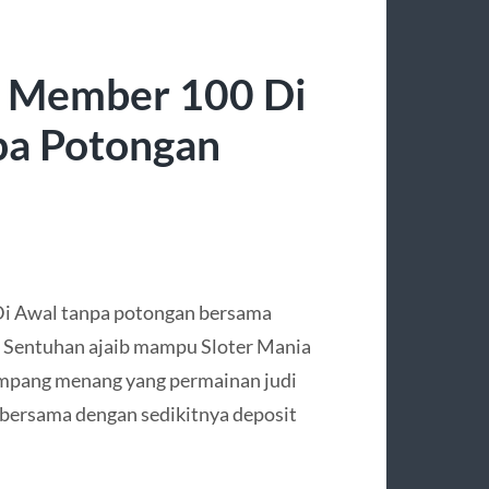
w Member 100 Di
pa Potongan
i Awal tanpa potongan bersama
. Sentuhan ajaib mampu Sloter Mania
gampang menang yang permainan judi
bersama dengan sedikitnya deposit