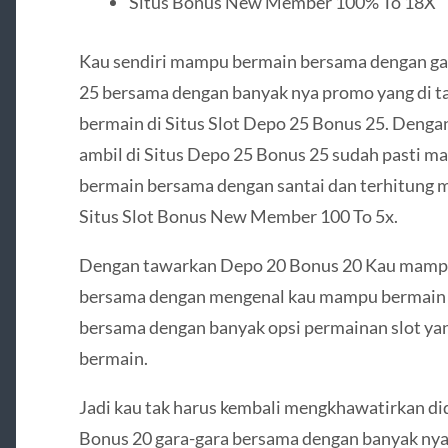
Situs Bonus New Member 100% To 18X
Kau sendiri mampu bermain bersama dengan ga
25 bersama dengan banyak nya promo yang di t
bermain di Situs Slot Depo 25 Bonus 25. Deng
ambil di Situs Depo 25 Bonus 25 sudah pasti
bermain bersama dengan santai dan terhitung m
Situs Slot Bonus New Member 100 To 5x.
Dengan tawarkan Depo 20 Bonus 20 Kau mamp
bersama dengan mengenal kau mampu bermain d
bersama dengan banyak opsi permainan slot 
bermain.
Jadi kau tak harus kembali mengkhawatirkan di
Bonus 20 gara-gara bersama dengan banyak nya