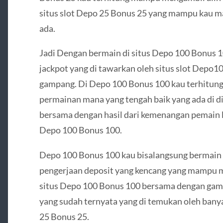
situs slot Depo 25 Bonus 25 yang mampu kau m
ada.
Jadi Dengan bermain di situs Depo 100 Bonus 1
jackpot yang di tawarkan oleh situs slot Depo
gampang. Di Depo 100 Bonus 100 kau terhitung
permainan mana yang tengah baik yang ada di 
bersama dengan hasil dari kemenangan pemain l
Depo 100 Bonus 100.
Depo 100 Bonus 100 kau bisalangsung bermain
pengerjaan deposit yang kencang yang mampu 
situs Depo 100 Bonus 100 bersama dengan gamp
yang sudah ternyata yang di temukan oleh bany
25 Bonus 25.