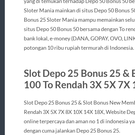
yang di temukan terhadap Depo 50 Bonus 50 b
Sloter Mania mainkan di situs Depo 50 Bonus 5
Bonus 25 Sloter Mania mampu memainkan selur
situs Depo 50 Bonus 50 bersama dengan To rend
bank lokal, e-money (DANA, GOPAY, OVO, LINK
potongan 10 ribu rupiah termurah di Indonesia.
Slot Depo 25 Bonus 25 
100 To Rendah 3X 5X 7X
Slot Depo 25 Bonus 25 & Slot Bonus New Mem
Rendah 3X 5X 7X 8X 10X 14X 18X, Website Depo
online terpercaya dan aman no 1 di indonesia 
dengan cuma jalankan Depo 25 Bonus 25.