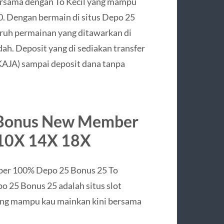
ersama dengan To Kecil yang mampu
0. Dengan bermain di situs Depo 25
uh permainan yang ditawarkan di
ah. Deposit yang di sediakan transfer
AJA) sampai deposit dana tanpa
& Bonus New Member
 10X 14X 18X
ber 100% Depo 25 Bonus 25 To
 25 Bonus 25 adalah situs slot
yang mampu kau mainkan kini bersama