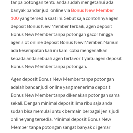
tanpa potongan tentu anda sudah mengetahui ada
banyak bandar judi online via
Bonus New Member
100
yang tersedia saat ini. Sebut saja contohnya agen
deposit Bonus New Member terbaik, agen deposit
Bonus New Member tanpa potongan gacor hingga
agen slot online deposit Bonus New Member. Namun
ada kesempatan kali ini kami coba mengenalkan
kepada anda sebuah agen terfavorit yaitu agen deposit
Bonus New Member tanpa potongan.
Agen deposit Bonus New Member tanpa potongan
adalah bandar judi online yang menerima deposit
Bonus New Member tanpa dikenakan potongan sama
sekali. Dengan minimal deposit lima ribu saja anda
sudah bisa memulai untuk bermain berbagai jenis judi
online yang tersedia. Minimal deposit Bonus New
Member tanpa potongan sangat banyak di gemari