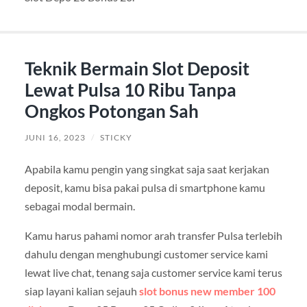
Teknik Bermain Slot Deposit
Lewat Pulsa 10 Ribu Tanpa
Ongkos Potongan Sah
JUNI 16, 2023
/
STICKY
Apabila kamu pengin yang singkat saja saat kerjakan
deposit, kamu bisa pakai pulsa di smartphone kamu
sebagai modal bermain.
Kamu harus pahami nomor arah transfer Pulsa terlebih
dahulu dengan menghubungi customer service kami
lewat live chat, tenang saja customer service kami terus
siap layani kalian sejauh
slot bonus new member 100