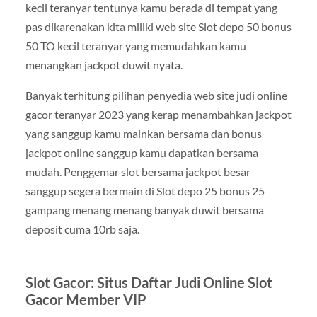
kecil teranyar tentunya kamu berada di tempat yang
pas dikarenakan kita miliki web site Slot depo 50 bonus
50 TO kecil teranyar yang memudahkan kamu
menangkan jackpot duwit nyata.
Banyak terhitung pilihan penyedia web site judi online
gacor teranyar 2023 yang kerap menambahkan jackpot
yang sanggup kamu mainkan bersama dan bonus
jackpot online sanggup kamu dapatkan bersama
mudah. Penggemar slot bersama jackpot besar
sanggup segera bermain di Slot depo 25 bonus 25
gampang menang menang banyak duwit bersama
deposit cuma 10rb saja.
Slot Gacor: Situs Daftar Judi Online Slot
Gacor Member VIP