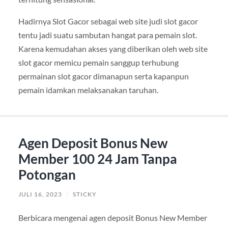
Hadirnya Slot Gacor sebagai web site judi slot gacor
tentu jadi suatu sambutan hangat para pemain slot.
Karena kemudahan akses yang diberikan oleh web site
slot gacor memicu pemain sanggup terhubung
permainan slot gacor dimanapun serta kapanpun
pemain idamkan melaksanakan taruhan.
Agen Deposit Bonus New
Member 100 24 Jam Tanpa
Potongan
JULI 16, 2023
/
STICKY
Berbicara mengenai agen deposit Bonus New Member