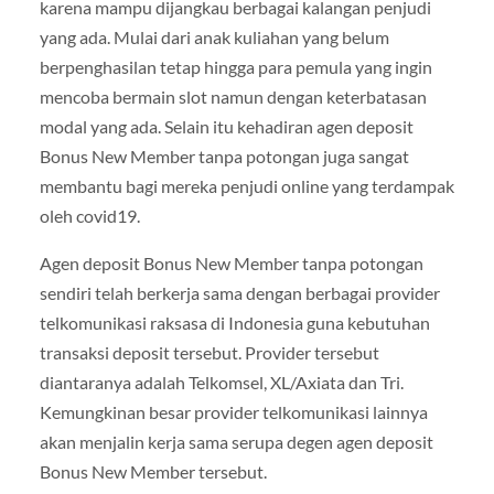
karena mampu dijangkau berbagai kalangan penjudi
yang ada. Mulai dari anak kuliahan yang belum
berpenghasilan tetap hingga para pemula yang ingin
mencoba bermain slot namun dengan keterbatasan
modal yang ada. Selain itu kehadiran agen deposit
Bonus New Member tanpa potongan juga sangat
membantu bagi mereka penjudi online yang terdampak
oleh covid19.
Agen deposit Bonus New Member tanpa potongan
sendiri telah berkerja sama dengan berbagai provider
telkomunikasi raksasa di Indonesia guna kebutuhan
transaksi deposit tersebut. Provider tersebut
diantaranya adalah Telkomsel, XL/Axiata dan Tri.
Kemungkinan besar provider telkomunikasi lainnya
akan menjalin kerja sama serupa degen agen deposit
Bonus New Member tersebut.