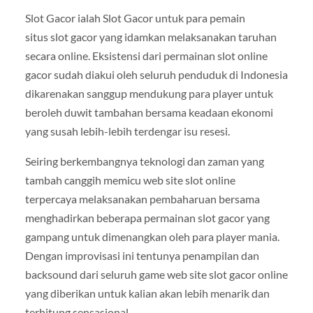
Slot Gacor ialah Slot Gacor untuk para pemain
situs slot gacor yang idamkan melaksanakan taruhan
secara online. Eksistensi dari permainan slot online
gacor sudah diakui oleh seluruh penduduk di Indonesia
dikarenakan sanggup mendukung para player untuk
beroleh duwit tambahan bersama keadaan ekonomi
yang susah lebih-lebih terdengar isu resesi.
Seiring berkembangnya teknologi dan zaman yang
tambah canggih memicu web site slot online
terpercaya melaksanakan pembaharuan bersama
menghadirkan beberapa permainan slot gacor yang
gampang untuk dimenangkan oleh para player mania.
Dengan improvisasi ini tentunya penampilan dan
backsound dari seluruh game web site slot gacor online
yang diberikan untuk kalian akan lebih menarik dan
terhitung sensasional.