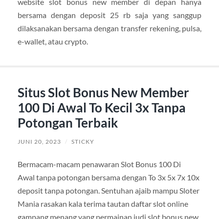
website slot bonus new member di depan hanya
bersama dengan deposit 25 rb saja yang sanggup
dilaksanakan bersama dengan transfer rekening, pulsa,
e-wallet, atau crypto.
Situs Slot Bonus New Member
100 Di Awal To Kecil 3x Tanpa
Potongan Terbaik
JUNI 20, 2023
/
STICKY
Bermacam-macam penawaran Slot Bonus 100 Di
Awal tanpa potongan bersama dengan To 3x 5x 7x 10x
deposit tanpa potongan. Sentuhan ajaib mampu Sloter
Mania rasakan kala terima tautan daftar slot online
gampang menang yang permainan judi slot bonus new