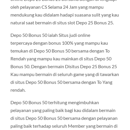
oleh pelayanan CS Selama 24 Jam yang mampu
mendukung kau didalam hadapi suasana sulit yang kau
natural saat bermain di situs slot Depo 25 Bonus 25.
Depo 50 Bonus 50 ialah Situs judi online
terpercaya dengan bonus 100% yang mampu kau
temukan di Depo 50 Bonus 50 bersama dengan To
Rendah yang mampu kau mainkan di situs Depo 50
Bonus 50. Dengan bermain Disitus Depo 25 Bonus 25
Kau mampu bermain di seluruh game yang di tawarkan
di situs Depo 50 Bonus 50 bersama dengan To Yang
rendah.
Depo 50 Bonus 50 terhitung mengimbuhkan
pelayanan yang paling baik bagi kau didalam bermain
di situs Depo 50 Bonus 50 bersama dengan pelayanan
paling baik terhadap seluruh Member yang bermain di