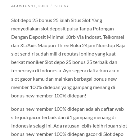
AGUSTUS 11, 2023
/
STICKY
Slot depo 25 bonus 25 ialah Situs Slot Yang
menyediakan slot deposit pulsa Tanpa Potongan
Dengan Deposit Minimal 10rb Via Indosat, Telkomsel
dan XL/Axis Maupun Three Buka 24jam Nonstop Raja
slot sendiri sudah miliki reputasi online yang kuat
berkat moniker Slot depo 25 bonus 25 terbaik dan
terpercaya di Indonesia. Ayo segera daftarkan akun
slot gacor kamu dan mainkan berbagai bonus new
member 100% didepan yang gampang menang di
bonus new member 100% didepan!
bonus new member 100% didepan adalah daftar web
site judi gacor terbaik dan #1 gampang menang di
Indonesia selagi ini. Ada ratusan lebih-lebih ribuan slot
bonus new member 100% didepan gacor di Slot depo