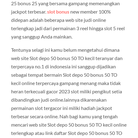
25 bonus 25 yang bersama gampang memenangkan
jackpot terbesar.
slot bonus
new member 100%
didepan adalah beberapa web site judi online
terlengkap jadi dari permainan 3 reel hingga slot 5 reel
yang sanggup Anda mainkan.
Tentunya selagi ini kamu belum mengetahui dimana
web site Slot depo 50 bonus 50 TO kecil teranyar dan
terpercaya no.1 di indonesia ini sanggup dijadikan
sebagai tempat bermain Slot depo 50 bonus 50 TO
kecil online terpercaya gampang menang maka tidak
heran terkecuali gacor 2023 slot miliki pengikut setia
dibandingkan judi online.lainnya dikarenakan
permainan slot tergacor ini miliki hadiah jackpot
terbesar secara online. Nah bagi kamu yang tengah
mencari web site Slot depo 50 bonus 50 TO kecil online
terlengkap atau link daftar Slot depo 50 bonus 50 TO