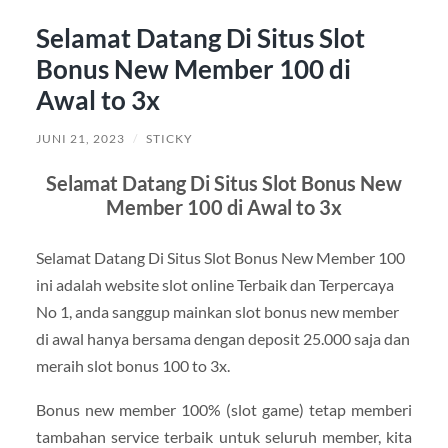
Selamat Datang Di Situs Slot
Bonus New Member 100 di
Awal to 3x
JUNI 21, 2023
/
STICKY
Selamat Datang Di Situs Slot Bonus New
Member 100 di Awal to 3x
Selamat Datang Di Situs Slot Bonus New Member 100
ini adalah website slot online Terbaik dan Terpercaya
No 1, anda sanggup mainkan slot bonus new member
di awal hanya bersama dengan deposit 25.000 saja dan
meraih slot bonus 100 to 3x.
Bonus new member 100% (slot game) tetap memberi
tambahan service terbaik untuk seluruh member, kita