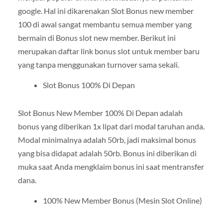
google. Hal ini dikarenakan Slot Bonus new member
100 di awal sangat membantu semua member yang
bermain di Bonus slot new member. Berikut ini
merupakan daftar link bonus slot untuk member baru
yang tanpa menggunakan turnover sama sekali.
Slot Bonus 100% Di Depan
Slot Bonus New Member 100% Di Depan adalah
bonus yang diberikan 1x lipat dari modal taruhan anda.
Modal minimalnya adalah 50rb, jadi maksimal bonus
yang bisa didapat adalah 50rb. Bonus ini diberikan di
muka saat Anda mengklaim bonus ini saat mentransfer
dana.
100% New Member Bonus (Mesin Slot Online)