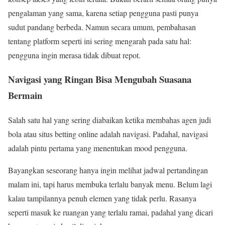
pengalaman yang sama, karena setiap pengguna pasti punya
sudut pandang berbeda. Namun secara umum, pembahasan
tentang platform seperti ini sering mengarah pada satu hal:
pengguna ingin merasa tidak dibuat repot.
Navigasi yang Ringan Bisa Mengubah Suasana
Bermain
Salah satu hal yang sering diabaikan ketika membahas agen judi
bola atau situs betting online adalah navigasi. Padahal, navigasi
adalah pintu pertama yang menentukan mood pengguna.
Bayangkan seseorang hanya ingin melihat jadwal pertandingan
malam ini, tapi harus membuka terlalu banyak menu. Belum lagi
kalau tampilannya penuh elemen yang tidak perlu. Rasanya
seperti masuk ke ruangan yang terlalu ramai, padahal yang dicari