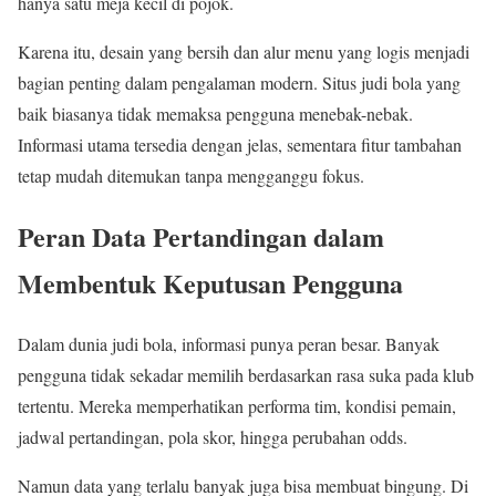
hanya satu meja kecil di pojok.
Karena itu, desain yang bersih dan alur menu yang logis menjadi
bagian penting dalam pengalaman modern. Situs judi bola yang
baik biasanya tidak memaksa pengguna menebak-nebak.
Informasi utama tersedia dengan jelas, sementara fitur tambahan
tetap mudah ditemukan tanpa mengganggu fokus.
Peran Data Pertandingan dalam
Membentuk Keputusan Pengguna
Dalam dunia judi bola, informasi punya peran besar. Banyak
pengguna tidak sekadar memilih berdasarkan rasa suka pada klub
tertentu. Mereka memperhatikan performa tim, kondisi pemain,
jadwal pertandingan, pola skor, hingga perubahan odds.
Namun data yang terlalu banyak juga bisa membuat bingung. Di