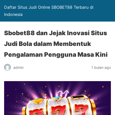
Daftar Situs Judi Online SBOBET88 Terbaru di
Indonesia
Sbobet88 dan Jejak Inovasi Situs
Judi Bola dalam Membentuk
Pengalaman Pengguna Masa Kini
admin
1 bulan ago