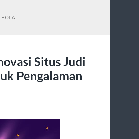
I BOLA
ovasi Situs Judi
uk Pengalaman