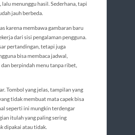
s, lalu menunggu hasil. Sederhana, tapi
udah jauh berbeda.
ahas karena membawa gambaran baru
ekerja dari sisi pengalaman pengguna.
ar pertandingan, tetapi juga
engguna bisa membaca jadwal,
 dan berpindah menu tanpa ribet,
ar. Tombol yang jelas, tampilan yang
i yang tidak membuat mata capek bisa
l seperti ini mungkin terdengar
ian itulah yang paling sering
 dipakai atau tidak.