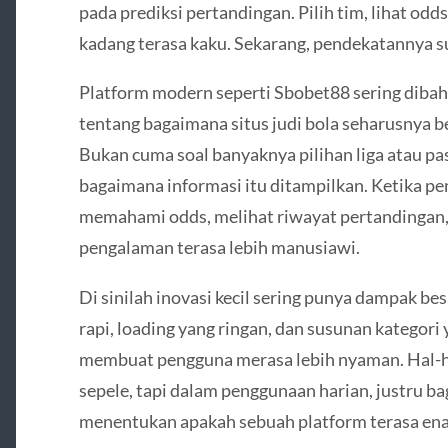
pada prediksi pertandingan. Pilih tim, lihat odd
kadang terasa kaku. Sekarang, pendekatannya s
Platform modern seperti Sbobet88 sering dib
tentang bagaimana situs judi bola seharusnya b
Bukan cuma soal banyaknya pilihan liga atau pas
bagaimana informasi itu ditampilkan. Ketika p
memahami odds, melihat riwayat pertandingan,
pengalaman terasa lebih manusiawi.
Di sinilah inovasi kecil sering punya dampak bes
rapi, loading yang ringan, dan susunan kategor
membuat pengguna merasa lebih nyaman. Hal-ha
sepele, tapi dalam penggunaan harian, justru bag
menentukan apakah sebuah platform terasa enak