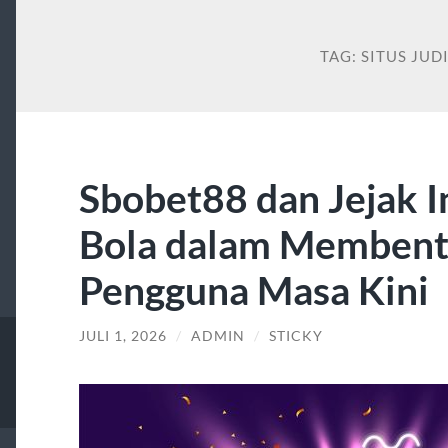
TAG:
SITUS JUD
Sbobet88 dan Jejak In
Bola dalam Membent
Pengguna Masa Kini
JULI 1, 2026
/
ADMIN
/
STICKY