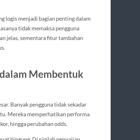
ng logis menjadi bagian penting dalam
biasanya tidak memaksa pengguna
n jelas, sementara fitur tambahan
s.
n dalam Membentuk
esar. Banyak pengguna tidak sekadar
entu. Mereka memperhatikan performa
skor, hingga perubahan odds.
at bingung. Di sinilah penyajian