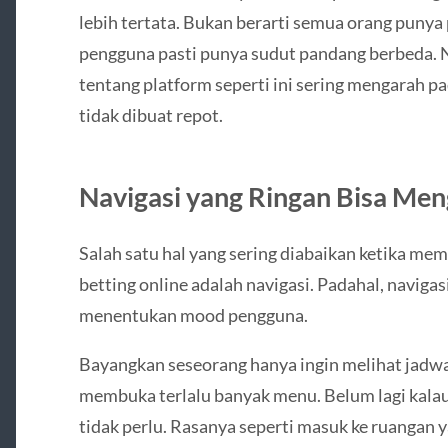
lebih tertata. Bukan berarti semua orang punya
pengguna pasti punya sudut pandang berbeda
tentang platform seperti ini sering mengarah p
tidak dibuat repot.
Navigasi yang Ringan Bisa Me
Salah satu hal yang sering diabaikan ketika mem
betting online adalah navigasi. Padahal, naviga
menentukan mood pengguna.
Bayangkan seseorang hanya ingin melihat jadwal
membuka terlalu banyak menu. Belum lagi kala
tidak perlu. Rasanya seperti masuk ke ruangan y