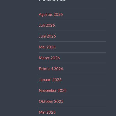
Agustus 2026
Juli 2026
Juni 2026
Mei 2026
Maret 2026
Februari 2026
Januari 2026
November 2025
Oktober 2025
Mei 2025