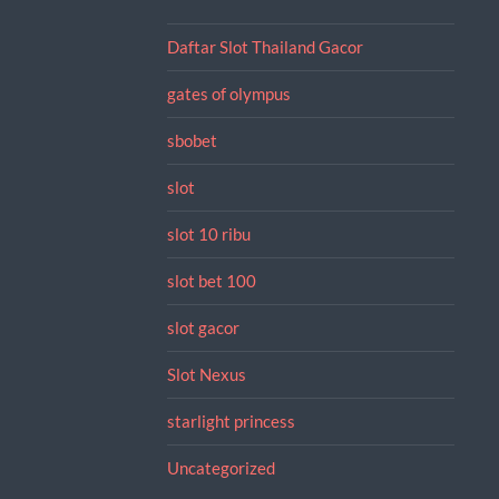
Daftar Slot Thailand Gacor
gates of olympus
sbobet
slot
slot 10 ribu
slot bet 100
slot gacor
Slot Nexus
starlight princess
Uncategorized