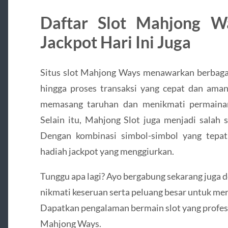
Daftar Slot Mahjong W
Jackpot Hari Ini Juga
Situs slot Mahjong Ways menawarkan berbagai
hingga proses transaksi yang cepat dan am
memasang taruhan dan menikmati permainan
Selain itu, Mahjong Slot juga menjadi salah s
Dengan kombinasi simbol-simbol yang tepa
hadiah jackpot yang menggiurkan.
Tunggu apa lagi? Ayo bergabung sekarang juga 
nikmati keseruan serta peluang besar untuk me
Dapatkan pengalaman bermain slot yang profes
Mahjong Ways.