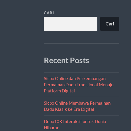
CARI
Cari
Recent Posts
Sicbo Online dan Perkembangan
Permainan Dadu Tradisional Menuju
Platform Digital
Sicbo Online Membawa Permainan
Dadu Klasik ke Era Digital
Depo10K Interaktif untuk Dunia
Hiburan