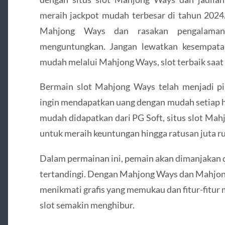
meraih jackpot mudah terbesar di tahun 2024.
Mahjong Ways dan rasakan pengalaman
menguntungkan. Jangan lewatkan kesempat
mudah melalui Mahjong Ways, slot terbaik saat 
Bermain slot Mahjong Ways telah menjadi pil
ingin mendapatkan uang dengan mudah setiap h
mudah didapatkan dari PG Soft, situs slot Ma
untuk meraih keuntungan hingga ratusan juta ru
Dalam permainan ini, pemain akan dimanjakan
tertandingi. Dengan Mahjong Ways dan Mahjon
menikmati grafis yang memukau dan fitur-fitur
slot semakin menghibur.