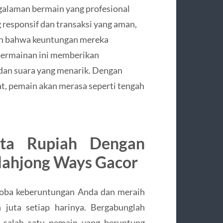
galaman bermain yang profesional
 responsif dan transaksi yang aman,
in bahwa keuntungan mereka
 permainan ini memberikan
 dan suara yang menarik. Dengan
, pemain akan merasa seperti tengah
ta Rupiah Dengan
Mahjong Ways Gacor
oba keberuntungan Anda dan meraih
juta setiap harinya. Bergabunglah
h salah satu pemain yang beruntung