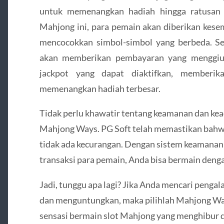
untuk memenangkan hadiah hingga ratusan 
Mahjong ini, para pemain akan diberikan kes
mencocokkan simbol-simbol yang berbeda. Set
akan memberikan pembayaran yang menggiurka
jackpot yang dapat diaktifkan, memberi
memenangkan hadiah terbesar.
Tidak perlu khawatir tentang keamanan dan kead
Mahjong Ways. PG Soft telah memastikan bahwa
tidak ada kecurangan. Dengan sistem keamanan 
transaksi para pemain, Anda bisa bermain deng
Jadi, tunggu apa lagi? Jika Anda mencari penga
dan menguntungkan, maka pilihlah Mahjong Wa
sensasi bermain slot Mahjong yang menghibur 