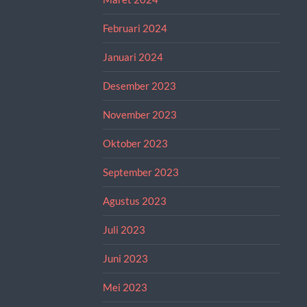
Februari 2024
Januari 2024
Desember 2023
November 2023
Oktober 2023
September 2023
Agustus 2023
Juli 2023
Juni 2023
Mei 2023