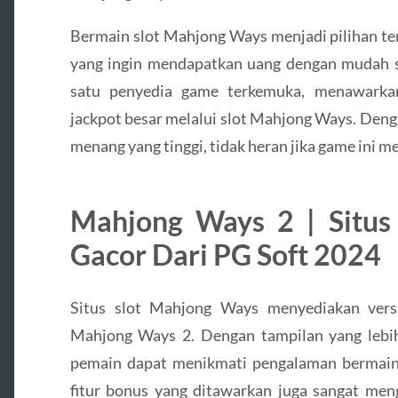
Bermain slot Mahjong Ways menjadi pilihan ter
yang ingin mendapatkan uang dengan mudah se
satu penyedia game terkemuka, menawark
jackpot besar melalui slot Mahjong Ways. Deng
menang yang tinggi, tidak heran jika game ini men
Mahjong Ways 2 | Situs 
Gacor Dari PG Soft 2024
Situs slot Mahjong Ways menyediakan versi
Mahjong Ways 2. Dengan tampilan yang lebih 
pemain dapat menikmati pengalaman bermain y
fitur bonus yang ditawarkan juga sangat men