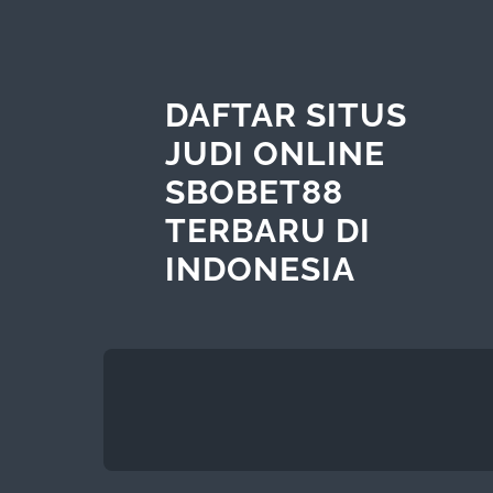
DAFTAR SITUS
JUDI ONLINE
SBOBET88
TERBARU DI
INDONESIA