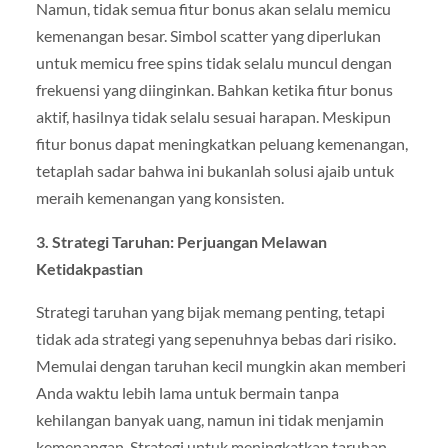
Namun, tidak semua fitur bonus akan selalu memicu
kemenangan besar. Simbol scatter yang diperlukan
untuk memicu free spins tidak selalu muncul dengan
frekuensi yang diinginkan. Bahkan ketika fitur bonus
aktif, hasilnya tidak selalu sesuai harapan. Meskipun
fitur bonus dapat meningkatkan peluang kemenangan,
tetaplah sadar bahwa ini bukanlah solusi ajaib untuk
meraih kemenangan yang konsisten.
3. Strategi Taruhan: Perjuangan Melawan
Ketidakpastian
Strategi taruhan yang bijak memang penting, tetapi
tidak ada strategi yang sepenuhnya bebas dari risiko.
Memulai dengan taruhan kecil mungkin akan memberi
Anda waktu lebih lama untuk bermain tanpa
kehilangan banyak uang, namun ini tidak menjamin
kemenangan. Strategi untuk meningkatkan taruhan