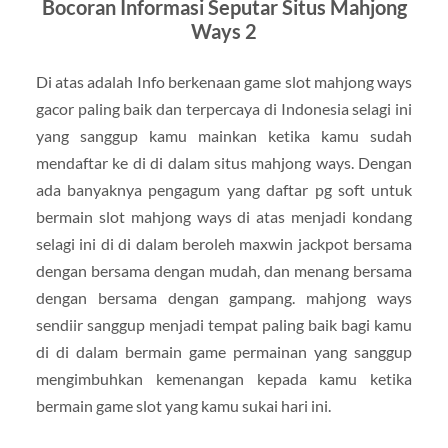
Bocoran Informasi Seputar Situs Mahjong
Ways 2
Di atas adalah Info berkenaan game slot mahjong ways
gacor paling baik dan terpercaya di Indonesia selagi ini
yang sanggup kamu mainkan ketika kamu sudah
mendaftar ke di di dalam situs mahjong ways. Dengan
ada banyaknya pengagum yang daftar pg soft untuk
bermain slot mahjong ways di atas menjadi kondang
selagi ini di di dalam beroleh maxwin jackpot bersama
dengan bersama dengan mudah, dan menang bersama
dengan bersama dengan gampang. mahjong ways
sendiir sanggup menjadi tempat paling baik bagi kamu
di di dalam bermain game permainan yang sanggup
mengimbuhkan kemenangan kepada kamu ketika
bermain game slot yang kamu sukai hari ini.