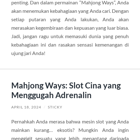
penting. Dan dalam permainan “Mahjong Ways”, Anda
akan menemukan kebahagiaan yang Anda cari. Dengan
setiap putaran yang Anda lakukan, Anda akan
merasakan kegembiraan dan kepuasan yang luar biasa.
Jadi, jangan ragu untuk memasuki dunia yang penuh
kebahagiaan ini dan rasakan sensasi kemenangan di
ujung jari Anda!
Mahjong Ways: Slot Cina yang
Menggugah Adrenalin
APRIL 18, 2024
/
STICKY
Pernahkah Anda merasa bahwa mesin slot yang Anda
mainkan kurang… eksotis? Mungkin Anda ingin
menggigit sesuatu yang lebih menantang daripada