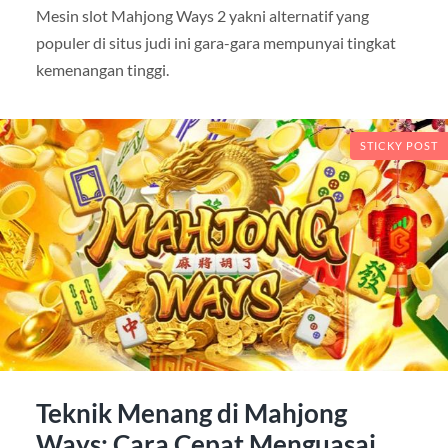
Mesin slot Mahjong Ways 2 yakni alternatif yang
populer di situs judi ini gara-gara mempunyai tingkat
kemenangan tinggi.
STICKY POST
Teknik Menang di Mahjong
Ways: Cara Cepat Menguasai