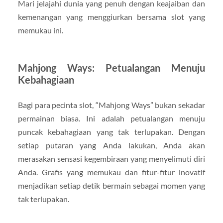
Mari jelajahi dunia yang penuh dengan keajaiban dan
kemenangan yang menggiurkan bersama slot yang
memukau ini.
Mahjong Ways: Petualangan Menuju
Kebahagiaan
Bagi para pecinta slot, “Mahjong Ways” bukan sekadar
permainan biasa. Ini adalah petualangan menuju
puncak kebahagiaan yang tak terlupakan. Dengan
setiap putaran yang Anda lakukan, Anda akan
merasakan sensasi kegembiraan yang menyelimuti diri
Anda. Grafis yang memukau dan fitur-fitur inovatif
menjadikan setiap detik bermain sebagai momen yang
tak terlupakan.