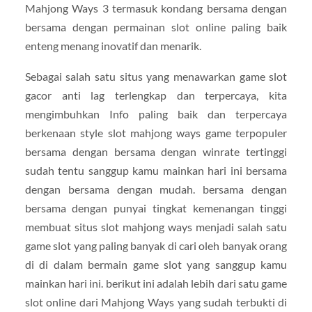
Mahjong Ways 3 termasuk kondang bersama dengan
bersama dengan permainan slot online paling baik
enteng menang inovatif dan menarik.
Sebagai salah satu situs yang menawarkan game slot
gacor anti lag terlengkap dan terpercaya, kita
mengimbuhkan Info paling baik dan terpercaya
berkenaan style slot mahjong ways game terpopuler
bersama dengan bersama dengan winrate tertinggi
sudah tentu sanggup kamu mainkan hari ini bersama
dengan bersama dengan mudah. bersama dengan
bersama dengan punyai tingkat kemenangan tinggi
membuat situs slot mahjong ways menjadi salah satu
game slot yang paling banyak di cari oleh banyak orang
di di dalam bermain game slot yang sanggup kamu
mainkan hari ini. berikut ini adalah lebih dari satu game
slot online dari Mahjong Ways yang sudah terbukti di