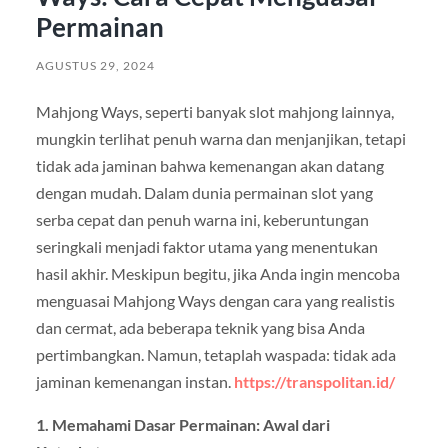
Permainan
AGUSTUS 29, 2024
Mahjong Ways, seperti banyak slot mahjong lainnya,
mungkin terlihat penuh warna dan menjanjikan, tetapi
tidak ada jaminan bahwa kemenangan akan datang
dengan mudah. Dalam dunia permainan slot yang
serba cepat dan penuh warna ini, keberuntungan
seringkali menjadi faktor utama yang menentukan
hasil akhir. Meskipun begitu, jika Anda ingin mencoba
menguasai Mahjong Ways dengan cara yang realistis
dan cermat, ada beberapa teknik yang bisa Anda
pertimbangkan. Namun, tetaplah waspada: tidak ada
jaminan kemenangan instan.
https://transpolitan.id/
1. Memahami Dasar Permainan: Awal dari