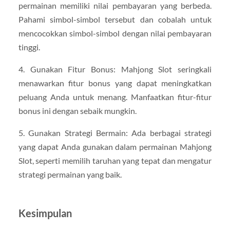
permainan memiliki nilai pembayaran yang berbeda.
Pahami simbol-simbol tersebut dan cobalah untuk
mencocokkan simbol-simbol dengan nilai pembayaran
tinggi.
4. Gunakan Fitur Bonus: Mahjong Slot seringkali
menawarkan fitur bonus yang dapat meningkatkan
peluang Anda untuk menang. Manfaatkan fitur-fitur
bonus ini dengan sebaik mungkin.
5. Gunakan Strategi Bermain: Ada berbagai strategi
yang dapat Anda gunakan dalam permainan Mahjong
Slot, seperti memilih taruhan yang tepat dan mengatur
strategi permainan yang baik.
Kesimpulan