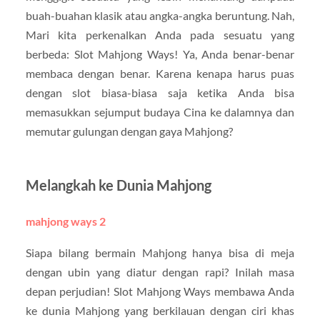
buah-buahan klasik atau angka-angka beruntung. Nah,
Mari kita perkenalkan Anda pada sesuatu yang
berbeda: Slot Mahjong Ways! Ya, Anda benar-benar
membaca dengan benar. Karena kenapa harus puas
dengan slot biasa-biasa saja ketika Anda bisa
memasukkan sejumput budaya Cina ke dalamnya dan
memutar gulungan dengan gaya Mahjong?
Melangkah ke Dunia Mahjong
mahjong ways 2
Siapa bilang bermain Mahjong hanya bisa di meja
dengan ubin yang diatur dengan rapi? Inilah masa
depan perjudian! Slot Mahjong Ways membawa Anda
ke dunia Mahjong yang berkilauan dengan ciri khas