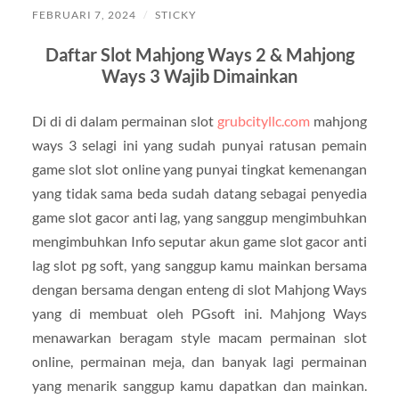
FEBRUARI 7, 2024
/
STICKY
Daftar Slot Mahjong Ways 2 & Mahjong
Ways 3 Wajib Dimainkan
Di di di dalam permainan slot
grubcityllc.com
mahjong
ways 3 selagi ini yang sudah punyai ratusan pemain
game slot slot online yang punyai tingkat kemenangan
yang tidak sama beda sudah datang sebagai penyedia
game slot gacor anti lag, yang sanggup mengimbuhkan
mengimbuhkan Info seputar akun game slot gacor anti
lag slot pg soft, yang sanggup kamu mainkan bersama
dengan bersama dengan enteng di slot Mahjong Ways
yang di membuat oleh PGsoft ini. Mahjong Ways
menawarkan beragam style macam permainan slot
online, permainan meja, dan banyak lagi permainan
yang menarik sanggup kamu dapatkan dan mainkan.