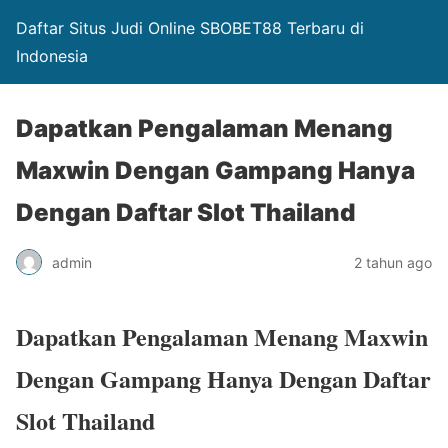
Daftar Situs Judi Online SBOBET88 Terbaru di
Indonesia
Dapatkan Pengalaman Menang
Maxwin Dengan Gampang Hanya
Dengan Daftar Slot Thailand
admin
2 tahun ago
Dapatkan Pengalaman Menang Maxwin
Dengan Gampang Hanya Dengan Daftar
Slot Thailand