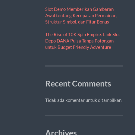
Slot Demo Memberikan Gambaran
Awal tentang Kecepatan Permainan,
Struktur Simbol, dan Fitur Bonus
The Rise of 10K Spin Empire: Link Slot
Depo DANA Pulsa Tanpa Potongan
untuk Budget Friendly Adventure
Recent Comments
Tidak ada komentar untuk ditampilkan.
Archives