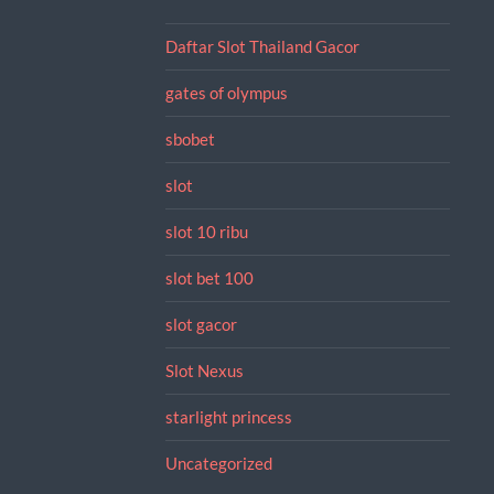
Daftar Slot Thailand Gacor
gates of olympus
sbobet
slot
slot 10 ribu
slot bet 100
slot gacor
Slot Nexus
starlight princess
Uncategorized