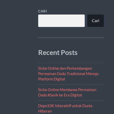
CARI
Cari
Recent Posts
Sicbo Online dan Perkembangan
Permainan Dadu Tradisional Menuju
Platform Digital
Sicbo Online Membawa Permainan
Dadu Klasik ke Era Digital
Depo10K Interaktif untuk Dunia
Hiburan