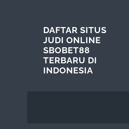
DAFTAR SITUS
JUDI ONLINE
SBOBET88
TERBARU DI
INDONESIA