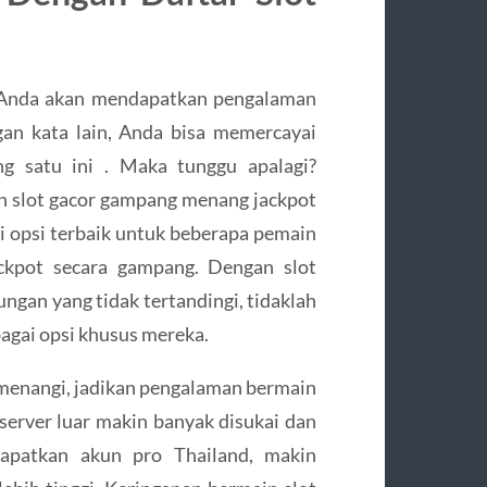
 Anda akan mendapatkan pengalaman
an kata lain, Anda bisa memercayai
ng satu ini . Maka tunggu apalagi?
in slot gacor gampang menang jackpot
adi opsi terbaik untuk beberapa pemain
ckpot secara gampang. Dengan slot
ungan yang tidak tertandingi, tidaklah
bagai opsi khusus mereka.
imenangi, jadikan pengalaman bermain
 server luar makin banyak disukai dan
apatkan akun pro Thailand, makin