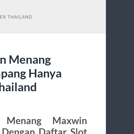
VER THAILAND
an Menang
pang Hanya
hailand
n Menang Maxwin
Dengan Daftar Slot