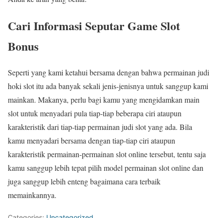
Cari Informasi Seputar Game Slot
Bonus
Seperti yang kami ketahui bersama dengan bahwa permainan judi
hoki slot itu ada banyak sekali jenis-jenisnya untuk sanggup kami
mainkan. Makanya, perlu bagi kamu yang mengidamkan main
slot untuk menyadari pula tiap-tiap beberapa ciri ataupun
karakteristik dari tiap-tiap permainan judi slot yang ada. Bila
kamu menyadari bersama dengan tiap-tiap ciri ataupun
karakteristik permainan-permainan slot online tersebut, tentu saja
kamu sanggup lebih tepat pilih model permainan slot online dan
juga sanggup lebih enteng bagaimana cara terbaik
memainkannya.
Categories:
Uncategorized