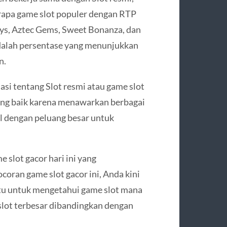
rapa game slot populer dengan RTP
ays, Aztec Gems, Sweet Bonanza, dan
adalah persentase yang menunjukkan
n.
asi tentang Slot resmi atau game slot
 yang baik karena menawarkan berbagai
al dengan peluang besar untuk
 slot gacor hari ini yang
coran game slot gacor ini, Anda kini
atu untuk mengetahui game slot mana
lot terbesar dibandingkan dengan