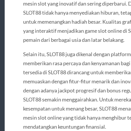
mesin slot yang inovatif dan sering diperbarui. D
SLOT88 tidak hanya menyediakan hiburan, tetap
untuk memenangkan hadiah besar. Kualitas graf
yang interaktif menjadikan game slot online di
pemain dari berbagai usia dan latar belakang.
Selain itu, SLOT88 juga dikenal dengan platform
memberikan rasa percaya dan kenyamanan bagi 
tersedia di SLOT88 dirancang untuk memberik
memuaskan dengan fitur-fitur menarik dan inova
dengan adanya jackpot progresif dan bonus re
SLOT88 semakin menggairahkan. Untuk mereka 
kesempatan untuk menang besar, SLOT88 mena
mesin slot online yang tidak hanya menghibur te
mendatangkan keuntungan finansial.