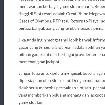
menawarkan berbagai game slot menarik. Bebe
tinggi di Slot resmi adalah Great Rhino Megaw
Gates of Olympus. RTP atau Return to Player 
berapa banyak uang yang kembali kepada pemai
Jika Anda ingin mengetahui lebih banyak inform
gacor yang tersedia, Slot resmi adalah pilihan
pilihan game slot dari berbagai provider terken
memenangkan jackpot.
Jangan lupa untuk selalu mengecek bocoran game
dipersiapkan oleh Slot resmi. Dengan melihat bo
tidak perlu mencoba permainan slot satu per s
yang memberikan peluang menang dan jackpot s
game slot lain.