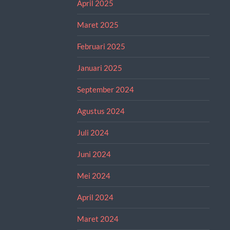
April 2025
Maret 2025
Februari 2025
Januari 2025
September 2024
Agustus 2024
Juli 2024
Juni 2024
Mei 2024
April 2024
Maret 2024