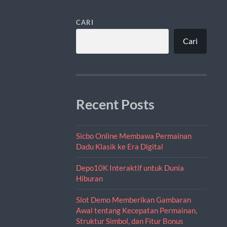
CARI
Cari
Recent Posts
Sicbo Online Membawa Permainan
Dadu Klasik ke Era Digital
Depo10K Interaktif untuk Dunia
Hiburan
Slot Demo Memberikan Gambaran
Awal tentang Kecepatan Permainan,
Struktur Simbol, dan Fitur Bonus