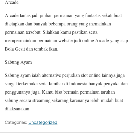
Arcade
Arcade lantas jadi pilihan permainan yang fantastis sekali buat
ditetapkan dan banyak beberapa orang yang memainkan
permainan tersebut. Silahkan kamu pastikan serta
mempermainkan permainan website judi online Arcade yang siap
Bola Gesit dan tembak ikan.
Sabung Ayam
Sabung ayam ialah alternative perjudian slot online lainnya juga
sangat terkemuka serta familiar di Indonesia banyak penyuka dan
penggunanya juga. Kamu bisa bermain permainan taruhan
sabung secara streaming sekarang karenanya lebih mudah buat
dilaksanakan.
Categories:
Uncategorized