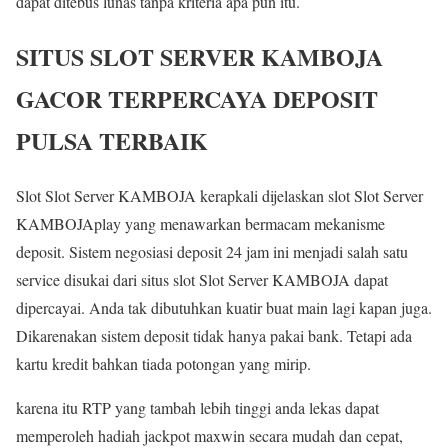
dapat ditebus lunas tanpa kriteria apa pun itu.
SITUS SLOT SERVER KAMBOJA
GACOR TERPERCAYA DEPOSIT
PULSA TERBAIK
Slot Slot Server KAMBOJA kerapkali dijelaskan slot Slot Server
KAMBOJAplay yang menawarkan bermacam mekanisme
deposit. Sistem negosiasi deposit 24 jam ini menjadi salah satu
service disukai dari situs slot Slot Server KAMBOJA dapat
dipercayai. Anda tak dibutuhkan kuatir buat main lagi kapan juga.
Dikarenakan sistem deposit tidak hanya pakai bank. Tetapi ada
kartu kredit bahkan tiada potongan yang mirip.
karena itu RTP yang tambah lebih tinggi anda lekas dapat
memperoleh hadiah jackpot maxwin secara mudah dan cepat,