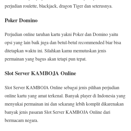
perjudian roulette, blackjack, dragon Tiger dan seterusnya.
Poker Domino
Perjudian online taruhan kartu yakni Poker dan Domino yaitu
opsi yang lain baik juga dan betul-betul recommended biar bisa
ditetapkan waktu ini. Silahkan kamu memutuskan jenis
permainan yang bagus akan tetapi pun tepat.
Slot Server KAMBOJA Online
Slot Server KAMBOJA Online sebagai jenis pilihan perjudian
online kartu yang amat terkenal. Banyak player di Indonesia yang
menyukai permainan ini dan sekarang lebih komplit dikarenakan
banyak jenis pasaran Slot Server KAMBOJA Online dari
bermacam negara.