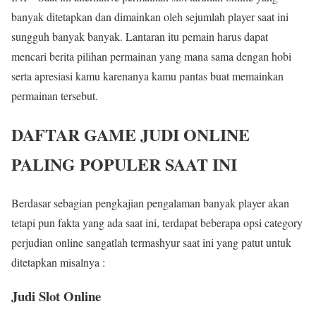
banyak ditetapkan dan dimainkan oleh sejumlah player saat ini
sungguh banyak banyak. Lantaran itu pemain harus dapat
mencari berita pilihan permainan yang mana sama dengan hobi
serta apresiasi kamu karenanya kamu pantas buat memainkan
permainan tersebut.
DAFTAR GAME JUDI ONLINE
PALING POPULER SAAT INI
Berdasar sebagian pengkajian pengalaman banyak player akan
tetapi pun fakta yang ada saat ini, terdapat beberapa opsi category
perjudian online sangatlah termashyur saat ini yang patut untuk
ditetapkan misalnya :
Judi Slot Online