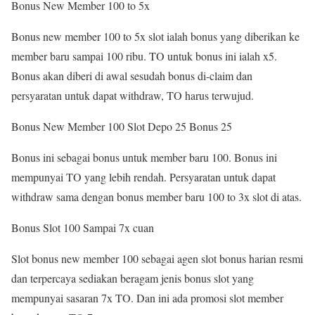
Bonus New Member 100 to 5x
Bonus new member 100 to 5x slot ialah bonus yang diberikan ke
member baru sampai 100 ribu. TO untuk bonus ini ialah x5.
Bonus akan diberi di awal sesudah bonus di-claim dan
persyaratan untuk dapat withdraw, TO harus terwujud.
Bonus New Member 100 Slot Depo 25 Bonus 25
Bonus ini sebagai bonus untuk member baru 100. Bonus ini
mempunyai TO yang lebih rendah. Persyaratan untuk dapat
withdraw sama dengan bonus member baru 100 to 3x slot di atas.
Bonus Slot 100 Sampai 7x cuan
Slot bonus new member 100 sebagai agen slot bonus harian resmi
dan terpercaya sediakan beragam jenis bonus slot yang
mempunyai sasaran 7x TO. Dan ini ada promosi slot member