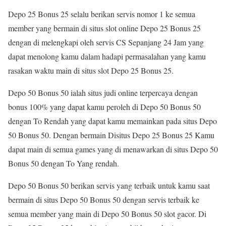
Depo 25 Bonus 25 selalu berikan servis nomor 1 ke semua
member yang bermain di situs slot online Depo 25 Bonus 25
dengan di melengkapi oleh servis CS Sepanjang 24 Jam yang
dapat menolong kamu dalam hadapi permasalahan yang kamu
rasakan waktu main di situs slot Depo 25 Bonus 25.
Depo 50 Bonus 50 ialah situs judi online terpercaya dengan
bonus 100% yang dapat kamu peroleh di Depo 50 Bonus 50
dengan To Rendah yang dapat kamu memainkan pada situs Depo
50 Bonus 50. Dengan bermain Disitus Depo 25 Bonus 25 Kamu
dapat main di semua games yang di menawarkan di situs Depo 50
Bonus 50 dengan To Yang rendah.
Depo 50 Bonus 50 berikan servis yang terbaik untuk kamu saat
bermain di situs Depo 50 Bonus 50 dengan servis terbaik ke
semua member yang main di Depo 50 Bonus 50 slot gacor. Di