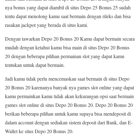
nya bonus yang dapat diambil di situs Depo 25 Bonus 25 sudah
tentu dapat menolong kamu saat bermain dengan rileks dan bisa
rasakan jackpot yang berada di situs kami.
Dengan tawarkan Depo 20 Bonus 20 Kamu dapat bermain secara
mudah dengan ketahui kamu bisa main di situs Depo 20 Bonus
20 dengan beberapa pilihan permainan slot yang dapat kamu
tentukan untuk dapat bermain.
Jadi kamu tidak perlu mencemaskan saat bermain di situs Depo
20 Bonus 20 karenanya banyak nya games slot online yang dapat
kamu permainkan kamu tidak akan kekurangan opsi saat bermain
games slot online di situs Depo 20 Bonus 20. Depo 20 Bonus 20
berikan beberapa pilihan untuk kamu supaya bisa mendeposit di
dalam account dengan sediakan sistem deposit dari Bank, dan E-
Wallet ke situs Depo 20 Bonus 20.