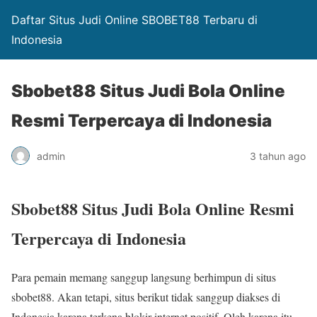
Daftar Situs Judi Online SBOBET88 Terbaru di
Indonesia
Sbobet88 Situs Judi Bola Online
Resmi Terpercaya di Indonesia
admin
3 tahun ago
Sbobet88 Situs Judi Bola Online Resmi
Terpercaya di Indonesia
Para pemain memang sanggup langsung berhimpun di situs
sbobet88. Akan tetapi, situs berikut tidak sanggup diakses di
Indonesia karena terkena blokir internet positif. Oleh karena itu,