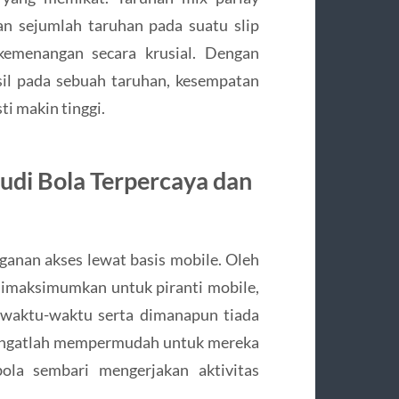
 sejumlah taruhan pada suatu slip
emenangan secara krusial. Dengan
il pada sebuah taruhan, kesempatan
i makin tinggi.
udi Bola Terpercaya dan
anan akses lewat basis mobile. Oleh
 dimaksimumkan untuk piranti mobile,
waktu-waktu serta dimanapun tiada
ini sangatlah mempermudah untuk mereka
ola sembari mengerjakan aktivitas