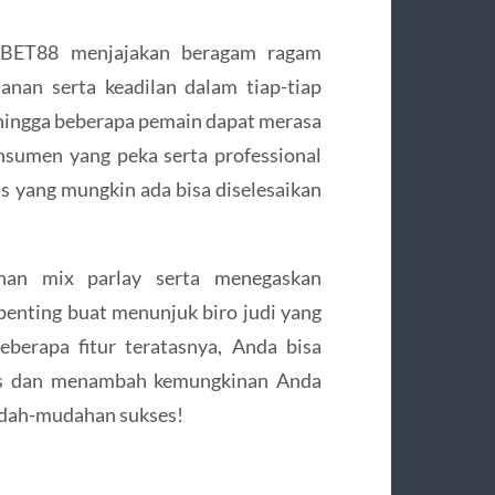
BOBET88 menjajakan beragam ragam
nan serta keadilan dalam tiap-tiap
 hingga beberapa pemain dapat merasa
nsumen yang peka serta professional
us yang mungkin ada bisa diselesaikan
han mix parlay serta menegaskan
enting buat menunjuk biro judi yang
berapa fitur teratasnya, Anda bisa
gus dan menambah kemungkinan Anda
udah-mudahan sukses!