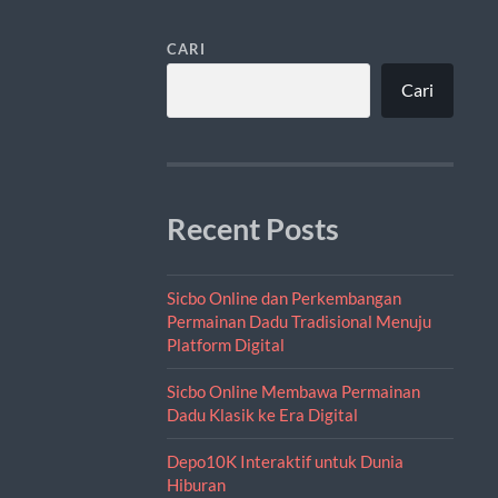
CARI
Cari
Recent Posts
Sicbo Online dan Perkembangan
Permainan Dadu Tradisional Menuju
Platform Digital
Sicbo Online Membawa Permainan
Dadu Klasik ke Era Digital
Depo10K Interaktif untuk Dunia
Hiburan