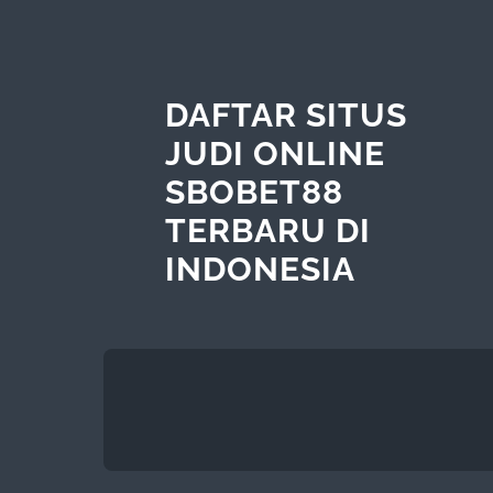
DAFTAR SITUS
JUDI ONLINE
SBOBET88
TERBARU DI
INDONESIA