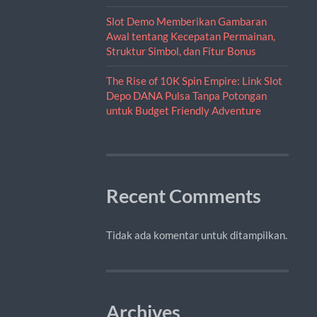
Slot Demo Memberikan Gambaran
Awal tentang Kecepatan Permainan,
Struktur Simbol, dan Fitur Bonus
The Rise of 10K Spin Empire: Link Slot
Depo DANA Pulsa Tanpa Potongan
untuk Budget Friendly Adventure
Recent Comments
Tidak ada komentar untuk ditampilkan.
Archives