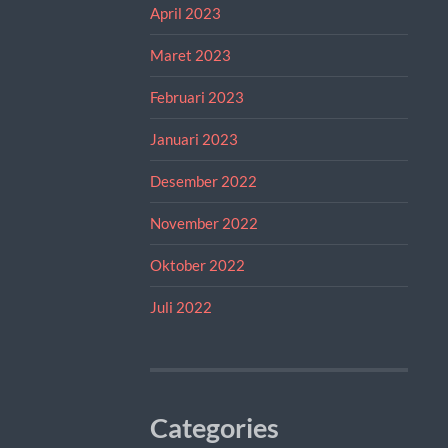
April 2023
Maret 2023
Februari 2023
Januari 2023
Desember 2022
November 2022
Oktober 2022
Juli 2022
Categories