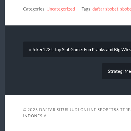
Categories:
Uncategorized
Tags:
daftar sbobet
,
sbob
« Joker123’s Top Slot Game: Fun Pranks and Big Win
Strategi Me
© 2026
DAFTAR SITUS JUDI ONLINE SBOBET88 TERB
INDONESIA