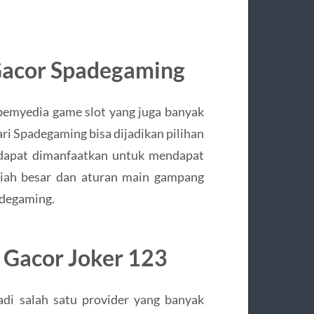
 Gacor Spadegaming
emyedia game slot yang juga banyak
ri Spadegaming bisa dijadikan pilihan
 dapat dimanfaatkan untuk mendapat
diah besar dan aturan main gampang
adegaming.
d Gacor Joker 123
di salah satu provider yang banyak