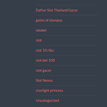
Daftar Slot Thailand Gacor
gates of olympus
sbobet
slot
slot 10 ribu
slot bet 100
slot gacor
Slot Nexus
starlight princess
Uncategorized