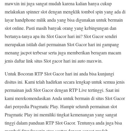
mawxin ini juga sangat mudah karena kalian hanya cukup
melakukan spinner slot dengan mengklik tombol spin yang ada di
layar handphone milik anda yang bisa digunakan untuk bermain
slot online. Pasti masih banyak orang yang kebingungan dan
bertanya-tanya apa itu Slot Gacor hari ini? Slot Gacor sendiri
merupakan istilah dari permainan Slot Gacor hari ini gampang
menang jacpot terbesar serta juga memberikan beragam macam
jenis daftar link situs Slot gacor hari ini auto maxwin.
Untuk Bocoran RTP Slot Gacor hari ini anda bisa kunjungi
disitus ini. Kami telah hadirkan secara lengkap untuk semua jenis
permainan judi Slot Gacor dengan RTP Live tertinggi. Saat ini
kami merekomendasikan Anda untuk bermain di situs Slot Gacor
dari penyedia Pragmatic Play. Hampir seluruh permainan slot
Pragmatic Play ini memiliki tingkat kemenangan yang sangat
tinggi dalam panduan RTP Slot Gacor. Tentunya anda juga bisa
membeli fitur freespin atau scatter dengan sangat mudah.