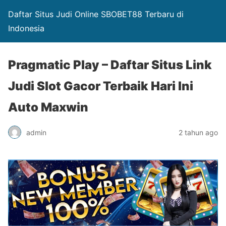
Daftar Situs Judi Online SBOBET88 Terbaru di
Indonesia
Pragmatic Play – Daftar Situs Link
Judi Slot Gacor Terbaik Hari Ini
Auto Maxwin
admin
2 tahun ago