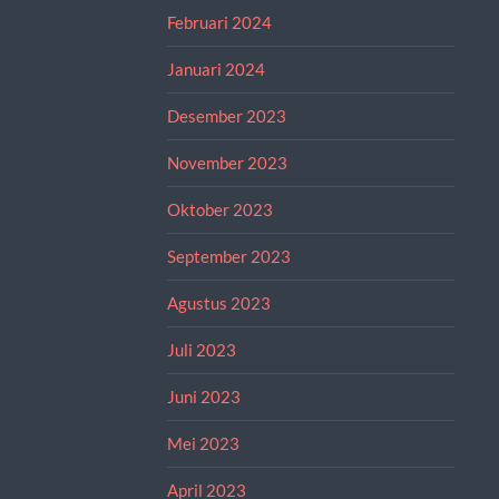
Februari 2024
Januari 2024
Desember 2023
November 2023
Oktober 2023
September 2023
Agustus 2023
Juli 2023
Juni 2023
Mei 2023
April 2023