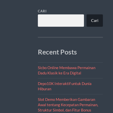
CARI
Cari
Recent Posts
Sicbo Online Membawa Permainan
Dadu Klasik ke Era Digital
Depo10K Interaktif untuk Dunia
Hiburan
Slot Demo Memberikan Gambaran
Awal tentang Kecepatan Permainan,
Struktur Simbol, dan Fitur Bonus