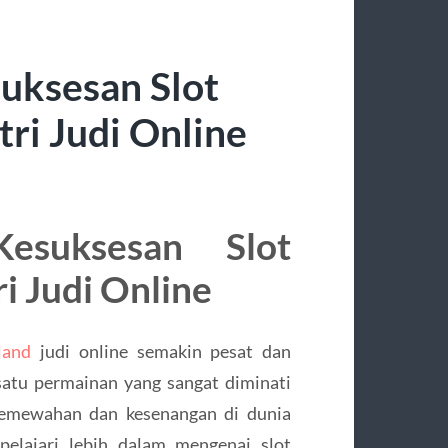
uksesan Slot
tri Judi Online
esuksesan Slot
i Judi Online
land
judi online semakin pesat dan
 satu permainan yang sangat diminati
 kemewahan dan kesenangan di dunia
pelajari lebih dalam mengenai slot