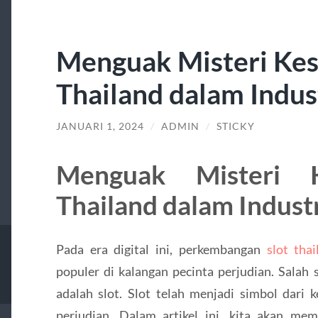
Menguak Misteri Kes
Thailand dalam Indus
JANUARI 1, 2024
/
ADMIN
/
STICKY
Menguak Misteri K
Thailand dalam Industr
Pada era digital ini, perkembangan
slot thai
populer di kalangan pecinta perjudian. Salah
adalah slot. Slot telah menjadi simbol dari
perjudian. Dalam artikel ini, kita akan mem