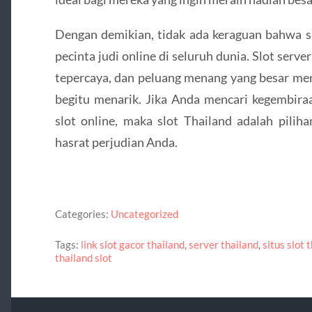
Dengan demikian, tidak ada keraguan bahwa sl
pecinta judi online di seluruh dunia. Slot serve
tepercaya, dan peluang menang yang besar men
begitu menarik. Jika Anda mencari kegembir
slot online, maka slot Thailand adalah pil
hasrat perjudian Anda.
Categories:
Uncategorized
Tags:
link slot gacor thailand
,
server thailand
,
situs slot 
thailand slot