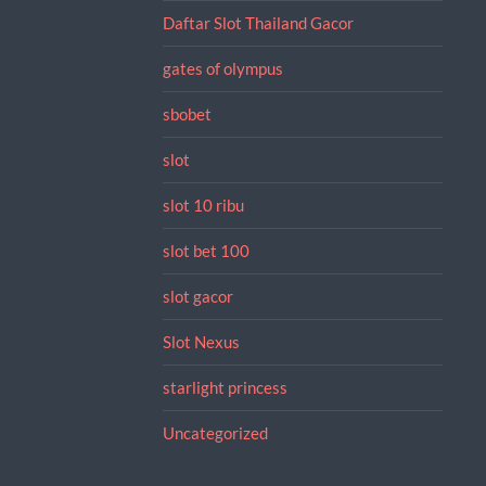
Daftar Slot Thailand Gacor
gates of olympus
sbobet
slot
slot 10 ribu
slot bet 100
slot gacor
Slot Nexus
starlight princess
Uncategorized