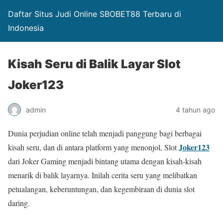
Daftar Situs Judi Online SBOBET88 Terbaru di
Indonesia
Kisah Seru di Balik Layar Slot
Joker123
admin
4 tahun ago
Dunia perjudian online telah menjadi panggung bagi berbagai
Joker123
kisah seru, dan di antara platform yang menonjol, Slot
dari Joker Gaming menjadi bintang utama dengan kisah-kisah
menarik di balik layarnya. Inilah cerita seru yang melibatkan
petualangan, keberuntungan, dan kegembiraan di dunia slot
daring.