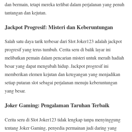
dan bermain, tetapi mereka terlibat dalam perjalanan yang penuh
tantangan dan kejutan.
Jackpot Progresif: Misteri dan Keberuntungan
Salah satu daya tarik terbesar dari Slot Joker123 adalah jackpot
progresif yang terus tumbuh. Cerita seru di balik layar ini
melibatkan pemain dalam pencarian misteri untuk meraih hadiah
besar yang dapat mengubah hidup. Jackpot progresif ini
memberikan elemen kejutan dan ketegangan yang menjadikan
setiap putaran slot sebagai perjalanan menuju keberuntungan
yang besar.
Joker Gaming: Pengalaman Taruhan Terbaik
Cerita seru di Slot Joker123 tidak lengkap tanpa menyinggung
tentang Joker Gaming, penyedia permainan judi daring yang