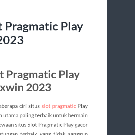
t Pragmatic Play
 2023
t Pragmatic Play
axwin 2023
berapa ciri situs
slot pragmatic
Play
h utama paling terbaik untuk bermain
mewaan situs Slot Pragmatic Play gacor
tungan terbaik yang tidak sanggup