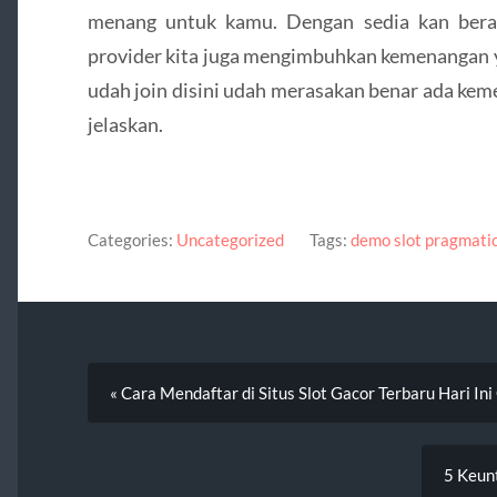
menang untuk kamu. Dengan sedia kan berag
provider kita juga mengimbuhkan kemenangan 
udah join disini udah merasakan benar ada ke
jelaskan.
Categories:
Uncategorized
Tags:
demo slot pragmati
« Cara Mendaftar di Situs Slot Gacor Terbaru Hari 
5 Keunt