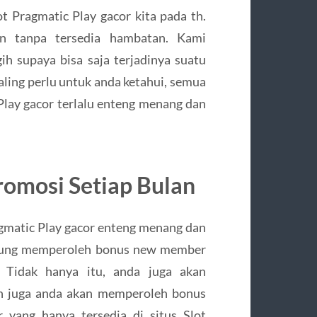
ot Pragmatic Play gacor kita pada th.
n tanpa tersedia hambatan. Kami
h supaya bisa saja terjadinya suatu
aling perlu untuk anda ketahui, semua
 Play gacor terlalu enteng menang dan
omosi Setiap Bulan
ragmatic Play gacor enteng menang dan
gsung memperoleh bonus new member
. Tidak hanya itu, anda juga akan
an juga anda akan memperoleh bonus
r yang hanya tersedia di situs Slot