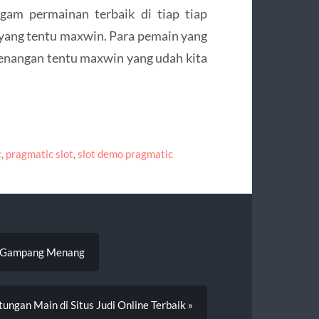
am permainan terbaik di tiap tiap
yang tentu maxwin. Para pemain yang
menangan tentu maxwin yang udah kita
c
,
pragmatic slot
,
slot demo pragmatic
Ini Gampang Menang
ungan Main di Situs Judi Online Terbaik »