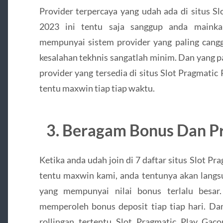
Provider terpercaya yang udah ada di situs Sl
2023 ini tentu saja sanggup anda mainka
mempunyai sistem provider yang paling canggi
kesalahan tekhnis sangatlah minim. Dan yang p
provider yang tersedia di situs Slot Pragmatic
tentu maxwin tiap tiap waktu.
3. Beragam Bonus Dan Pr
Ketika anda udah join di 7 daftar situs Slot P
tentu maxwin kami, anda tentunya akan lan
yang mempunyai nilai bonus terlalu besar
memperoleh bonus deposit tiap tiap hari. D
rollingan tertentu Slot Pragmatic Play Gaco