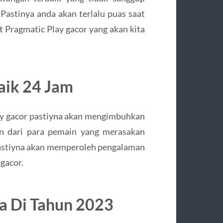
 Pastinya anda akan terlalu puas saat
t Pragmatic Play gacor yang akan kita
baik 24 Jam
lay gacor pastiyna akan mengimbuhkan
un dari para pemain yang merasakan
pastiyna akan memperoleh pengalaman
gacor.
ya Di Tahun 2023