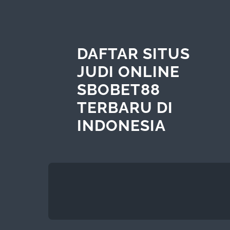
DAFTAR SITUS
JUDI ONLINE
SBOBET88
TERBARU DI
INDONESIA