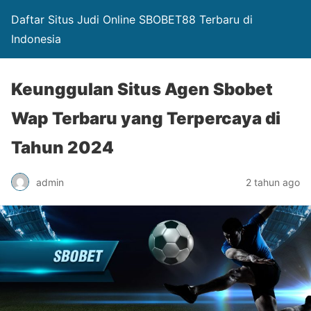
Daftar Situs Judi Online SBOBET88 Terbaru di
Indonesia
Keunggulan Situs Agen Sbobet
Wap Terbaru yang Terpercaya di
Tahun 2024
admin
2 tahun ago