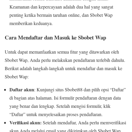
Keamanan dan kepercayaan adalah dua hal yang sangat
penting ketika bermain taruhan online, dan Sbobet Wap
memberikan keduanya.
Cara Mendaftar dan Masuk ke Sbobet Wap
Untuk dapat memanfaatkan semua fitur yang ditawarkan oleh
Sbobet Wap, Anda perlu melakukan pendaftaran terlebih dahulu.
Berikut adalah langkah-langkah untuk mendaftar dan masuk ke
Sbobet Wap:
Daftar akun
: Kunjungi situs Sbobet88 dan pilih opsi “Daftar”
di bagian atas halaman. Isi formulir pendaftaran dengan data
yang benar dan lengkap. Setelah mengisi formulir, klik
“Daftar” untuk menyelesaikan proses pendaftaran.
Verifikasi akun:
Setelah mendaftar, Anda perlu memverifikasi
akun Anda melalui email yang dikirimkan oleh Sbobet Wap.