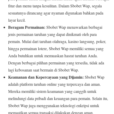
fitur dan menu tanpa kesulitan. Dalam Sbobet Wap, segala
sesuatunya dirancang agar nyaman digunakan bahkan pada
layar kecil.
Beragam Permainan:
Sbobet Wap menawarkan berbagai
jenis permainan taruhan yang dapat dinikmati oleh para
pemain. Mulai dari taruhan olahraga, kasino langsung, poker,
hingga permainan lotere, Sbobet Wap memiliki semua yang
Anda butuhkan untuk memuaskan hasrat taruhan Anda.
Dengan berbagai pilihan permainan yang tersedia, tidak ada
lagi kebosanan saat bermain di Sbobet Wap.
Keamanan dan Kepercayaan yang Dijamin:
Sbobet Wap
adalah platform taruhan online yang terpercaya dan aman.
Mereka memiliki sistem keamanan yang canggih untuk
melindungi data pribadi dan keuangan para pemain. Selain itu,
Sbobet Wap juga menggunakan teknologi enkripsi untuk
memastikan semua transaksi dilakukan dengan aman.