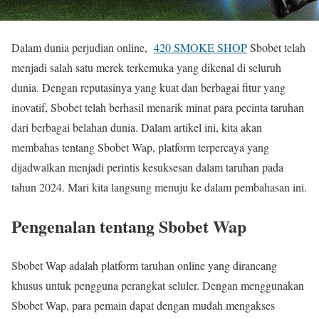
Dalam dunia perjudian online,
420 SMOKE SHOP
Sbobet telah
menjadi salah satu merek terkemuka yang dikenal di seluruh
dunia. Dengan reputasinya yang kuat dan berbagai fitur yang
inovatif, Sbobet telah berhasil menarik minat para pecinta taruhan
dari berbagai belahan dunia. Dalam artikel ini, kita akan
membahas tentang Sbobet Wap, platform terpercaya yang
dijadwalkan menjadi perintis kesuksesan dalam taruhan pada
tahun 2024. Mari kita langsung menuju ke dalam pembahasan ini.
Pengenalan tentang Sbobet Wap
Sbobet Wap adalah platform taruhan online yang dirancang
khusus untuk pengguna perangkat seluler. Dengan menggunakan
Sbobet Wap, para pemain dapat dengan mudah mengakses