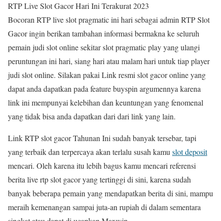
RTP Live Slot Gacor Hari Ini Terakurat 2023
Bocoran RTP live slot pragmatic ini hari sebagai admin RTP Slot
Gacor ingin berikan tambahan informasi bermakna ke seluruh
pemain judi slot online sekitar slot pragmatic play yang ulangi
peruntungan ini hari, siang hari atau malam hari untuk tiap player
judi slot online. Silakan pakai Link resmi slot gacor online yang
dapat anda dapatkan pada feature buyspin argumennya karena
link ini mempunyai kelebihan dan keuntungan yang fenomenal
yang tidak bisa anda dapatkan dari dari link yang lain.
Link RTP slot gacor Tahunan Ini sudah banyak tersebar, tapi
yang terbaik dan terpercaya akan terlalu susah kamu
slot deposit
mencari. Oleh karena itu lebih bagus kamu mencari referensi
berita live rtp slot gacor yang tertinggi di sini, karena sudah
banyak beberapa pemain yang mendapatkan berita di sini, mampu
meraih kemenangan sampai juta-an rupiah di dalam sementara
singkat atau dapat di ucapkan Maxwin.