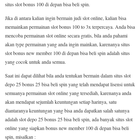
situs slot bonus 100 di depan bisa beli spin.
Jika di antara kalian ingin bermain judi slot online, kalian bisa
memainkan permainan slot bonus 100 to 3x terpercaya. Anda bisa
mencoba permainan slot online secara gratis, bila anda pahami
akan type permainan yang anda ingin mainkan, karenanya situs
slot bonus new member 100 di depan bisa beli spin adalah situs
yang cocok untuk anda semua.
Saat ini dapat dilihat bila anda tentukan bermain dalam situs slot
depo 25 bonus 25 bisa beli spin yang telah mendapat lisensi untuk
semuanya permainan slot online yang tersediah, karenanya anda
akan mendapat sejumlah keuntungan setiap harinya, satu
diantaranya keuntungan yang bisa anda dapatkan salah satunya
adalah slot depo 25 bonus 25 bisa beli spin, ada banyak situs slot
online yang siapkan bonus new member 100 di depan bisa beli
spin, misalkan :