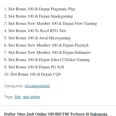
1. Slot Bonus 100 di Depan Pragmatic Play
2. Slot Bonus 100 di Depan Spadegaming
3. Slot Bonus New Member 100 di Depan Flow Gaming
4. Slot Bonus 100 To Kecil RTG Slot
5. Slot Bonus 100 di Awal Microgaming
6. Slot Bonus New Member 100 di Depan Playtech
7. Slot Bonus New Member 100 di Depan Habanero
8. Slot Bonus 100 di Depan Joker123/Joker Gaming
9. Slot Bonus 100 di Depan PG Soft
10. Slot Bonus 100 di Depan CQ9
Categories:
Uncategorized
Tags:
Slot
,
slot online
Daftar Situs Judi Online SBOBET88 Terbaru di Indonesia