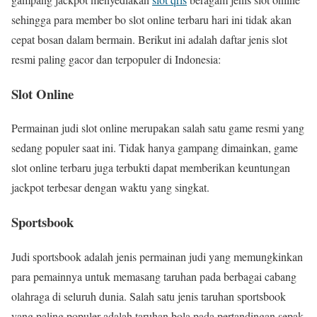
sehingga para member bo slot online terbaru hari ini tidak akan
cepat bosan dalam bermain. Berikut ini adalah daftar jenis slot
resmi paling gacor dan terpopuler di Indonesia:
Slot Online
Permainan judi slot online merupakan salah satu game resmi yang
sedang populer saat ini. Tidak hanya gampang dimainkan, game
slot online terbaru juga terbukti dapat memberikan keuntungan
jackpot terbesar dengan waktu yang singkat.
Sportsbook
Judi sportsbook adalah jenis permainan judi yang memungkinkan
para pemainnya untuk memasang taruhan pada berbagai cabang
olahraga di seluruh dunia. Salah satu jenis taruhan sportsbook
yang paling populer adalah taruhan bola pada pertandingan sepak