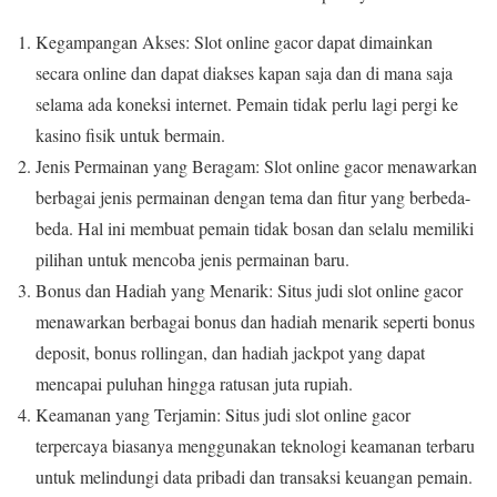
Kegampangan Akses: Slot online gacor dapat dimainkan
secara online dan dapat diakses kapan saja dan di mana saja
selama ada koneksi internet. Pemain tidak perlu lagi pergi ke
kasino fisik untuk bermain.
Jenis Permainan yang Beragam: Slot online gacor menawarkan
berbagai jenis permainan dengan tema dan fitur yang berbeda-
beda. Hal ini membuat pemain tidak bosan dan selalu memiliki
pilihan untuk mencoba jenis permainan baru.
Bonus dan Hadiah yang Menarik: Situs judi slot online gacor
menawarkan berbagai bonus dan hadiah menarik seperti bonus
deposit, bonus rollingan, dan hadiah jackpot yang dapat
mencapai puluhan hingga ratusan juta rupiah.
Keamanan yang Terjamin: Situs judi slot online gacor
terpercaya biasanya menggunakan teknologi keamanan terbaru
untuk melindungi data pribadi dan transaksi keuangan pemain.