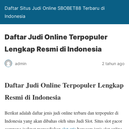
Daftar Situs Judi Online SBOBET88 Terbaru di
Indonesia
Daftar Judi Online Terpopuler
Lengkap Resmi di Indonesia
admin
2 tahun ago
Daftar Judi Online Terpopuler Lengkap
Resmi di Indonesia
Berikut adalah daftar jenis judi online terbaru dan terpopuler di
Indonesia yang akan dibahas oleh situs Judi Slot. Situs slot gacor
gampang jackpot menyediakan
slot qris
beragam jenis slot online