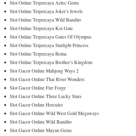
Slot Online Terpercaya Aztec Gems
Slot Online Terpercaya Joker’s Jewels
Slot Online Terpercaya Wild Bandito
Slot Online Terpercaya Koi Gate
Slot Online Terpercaya Gates Of Olympus
Slot Online Terpercaya Starlight Princess
Slot Online Terpercaya Roma
Slot Online Terpercaya Brother’s Kingdom
Slot Gacor Online Mahjong Ways 2
Slot Gacor Online Thai River Wonders
Slot Gacor Online Fire Forge
Slot Gacor Online Three Lucky Stars
Slot Gacor Online Hercules
Slot Gacor Online Wild West Gold Megaways
Slot Gacor Online Wild Bandito
Slot Gacor Online Mayan Gems