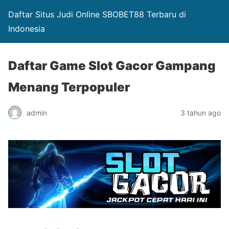
Daftar Situs Judi Online SBOBET88 Terbaru di
Indonesia
Daftar Game Slot Gacor Gampang
Menang Terpopuler
admin
3 tahun ago