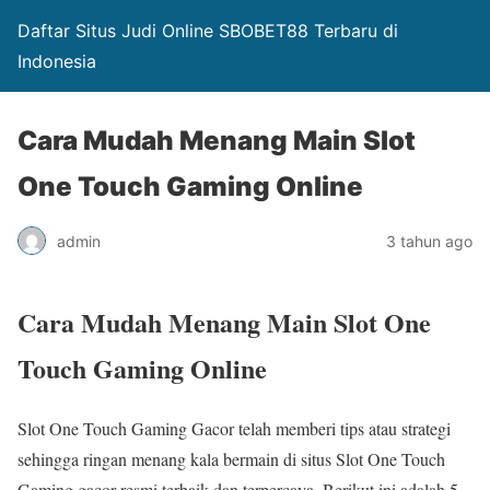
Daftar Situs Judi Online SBOBET88 Terbaru di
Indonesia
Cara Mudah Menang Main Slot
One Touch Gaming Online
admin
3 tahun ago
Cara Mudah Menang Main Slot One
Touch Gaming Online
Slot One Touch Gaming Gacor telah memberi tips atau strategi
sehingga ringan menang kala bermain di situs Slot One Touch
Gaming gacor resmi terbaik dan terpercaya, Berikut ini adalah 5