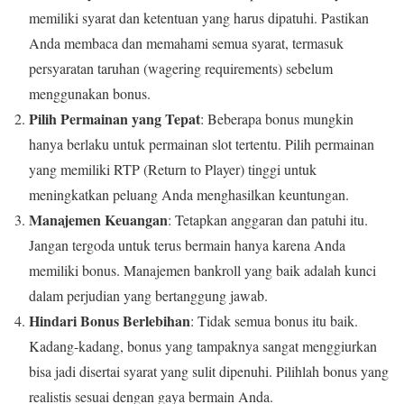
memiliki syarat dan ketentuan yang harus dipatuhi. Pastikan
Anda membaca dan memahami semua syarat, termasuk
persyaratan taruhan (wagering requirements) sebelum
menggunakan bonus.
Pilih Permainan yang Tepat
: Beberapa bonus mungkin
hanya berlaku untuk permainan slot tertentu. Pilih permainan
yang memiliki RTP (Return to Player) tinggi untuk
meningkatkan peluang Anda menghasilkan keuntungan.
Manajemen Keuangan
: Tetapkan anggaran dan patuhi itu.
Jangan tergoda untuk terus bermain hanya karena Anda
memiliki bonus. Manajemen bankroll yang baik adalah kunci
dalam perjudian yang bertanggung jawab.
Hindari Bonus Berlebihan
: Tidak semua bonus itu baik.
Kadang-kadang, bonus yang tampaknya sangat menggiurkan
bisa jadi disertai syarat yang sulit dipenuhi. Pilihlah bonus yang
realistis sesuai dengan gaya bermain Anda.