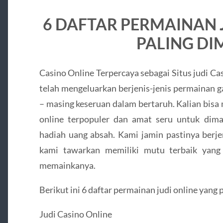
6 DAFTAR PERMAINAN 
PALING DI
Casino Online Terpercaya sebagai Situs judi Ca
telah mengeluarkan berjenis-jenis permainan g
– masing keseruan dalam bertaruh. Kalian bisa 
online terpopuler dan amat seru untuk di
hadiah uang absah. Kami jamin pastinya berjen
kami tawarkan memiliki mutu terbaik yang
memainkanya.
Berikut ini 6 daftar permainan judi online yang pa
Judi Casino Online