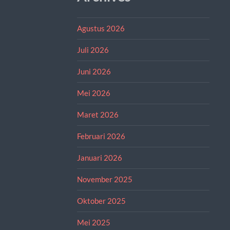
Agustus 2026
Juli 2026
Juni 2026
Mei 2026
Maret 2026
Februari 2026
Januari 2026
November 2025
Oktober 2025
Mei 2025