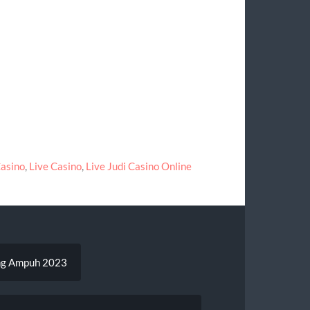
Casino
,
Live Casino
,
Live Judi Casino Online
ling Ampuh 2023