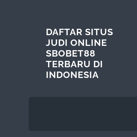
DAFTAR SITUS
JUDI ONLINE
SBOBET88
TERBARU DI
INDONESIA