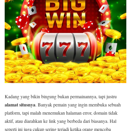
Kadang yang bikin bingung bukan permainannya, tapi justru
alamat situsnya
. Banyak pemain yang ingin membuka sebuah
platform, tapi malah menemukan halaman error, domain tidak
aktif, atau diarahkan ke link yang berbeda dari biasanya. Hal
seperti ini juga cukup sering terjadi ketika orang mencoba