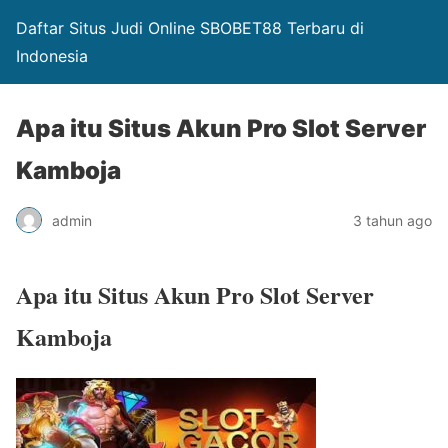
Daftar Situs Judi Online SBOBET88 Terbaru di
Indonesia
Apa itu Situs Akun Pro Slot Server
Kamboja
admin
3 tahun ago
Apa itu Situs Akun Pro Slot Server
Kamboja