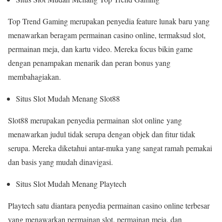
Top Trend Gaming merupakan penyedia feature lunak baru yang
menawarkan beragam permainan casino online, termaksud slot,
permainan meja, dan kartu video. Mereka focus bikin game
dengan penampakan menarik dan peran bonus yang
membahagiakan.
Situs Slot Mudah Menang Slot88
Slot88 merupakan penyedia permainan slot online yang
menawarkan judul tidak serupa dengan objek dan fitur tidak
serupa. Mereka diketahui antar-muka yang sangat ramah pemakai
dan basis yang mudah dinavigasi.
Situs Slot Mudah Menang Playtech
Playtech satu diantara penyedia permainan casino online terbesar
yang menawarkan permainan slot, permainan meja, dan