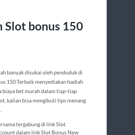
 Slot bonus 150
ah banyak disukai oleh penduduk di
onus 150 Terbaik menyediakan hadiah
 biaya bet murah dalam tiap-tiap
t, kalian bisa mengikuti tips menang
.
rsama tergabung di link Slot
 account dalam link Slot Bonus New