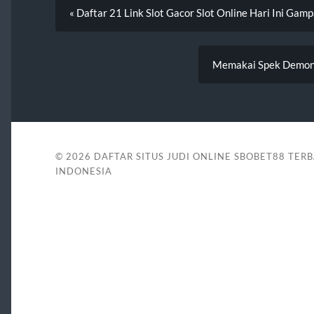
« Daftar 21 Link Slot Gacor Slot Online Hari Ini Ga
Memakai Spek Demons
© 2026
DAFTAR SITUS JUDI ONLINE SBOBET88 TERB
INDONESIA