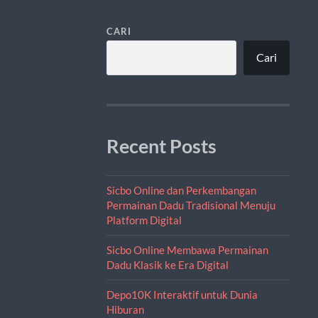
CARI
Cari
Recent Posts
Sicbo Online dan Perkembangan
Permainan Dadu Tradisional Menuju
Platform Digital
Sicbo Online Membawa Permainan
Dadu Klasik ke Era Digital
Depo10K Interaktif untuk Dunia
Hiburan