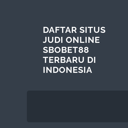
DAFTAR SITUS
JUDI ONLINE
SBOBET88
TERBARU DI
INDONESIA