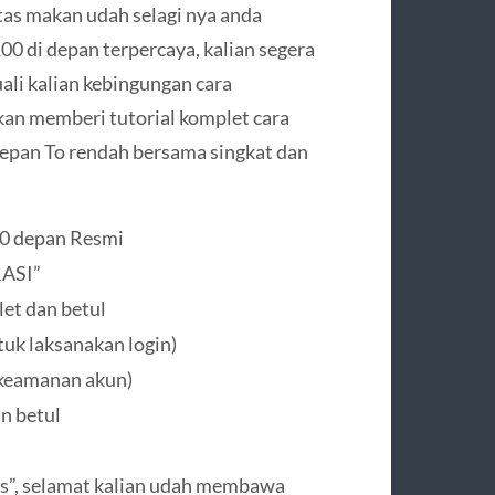
atas makan udah selagi nya anda
0 di depan terpercaya, kalian segera
uali kalian kebingungan cara
 akan memberi tutorial komplet cara
epan To rendah bersama singkat dan
0 depan Resmi
RASI”
let dan betul
uk laksanakan login)
 keamanan akun)
n betul
ses”, selamat kalian udah membawa