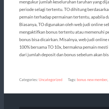
mengukur jumlah keseluruhan taruhan yang dij
periode selagi tertentu. TO dihitung berdasark
pemain terhadap permainan tertentu, apabila d
Biasanya, TO digunakan oleh web judi online se
mengaktifkan bonus tertentu atau memenuhi pe
bonus bisa dicairkan. Misalnya, web judi onli
100% bersama TO 10x, bermakna pemain mesti l
dari jumlah deposit dan bonus sebelum akan bi
Categories:
Uncategorized
Tags:
bonus new member
,