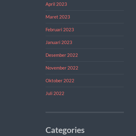
April 2023
Maret 2023
Februari 2023
Januari 2023
Desember 2022
November 2022
Oktober 2022
Juli 2022
Categories