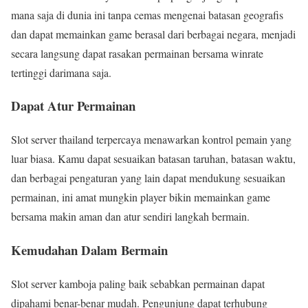
mana saja di dunia ini tanpa cemas mengenai batasan geografis
dan dapat memainkan game berasal dari berbagai negara, menjadi
secara langsung dapat rasakan permainan bersama winrate
tertinggi darimana saja.
Dapat Atur Permainan
Slot server thailand terpercaya menawarkan kontrol pemain yang
luar biasa. Kamu dapat sesuaikan batasan taruhan, batasan waktu,
dan berbagai pengaturan yang lain dapat mendukung sesuaikan
permainan, ini amat mungkin player bikin memainkan game
bersama makin aman dan atur sendiri langkah bermain.
Kemudahan Dalam Bermain
Slot server kamboja paling baik sebabkan permainan dapat
dipahami benar-benar mudah. Pengunjung dapat terhubung