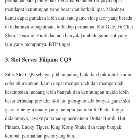
permainan slot paling baik bersama Habanero supaya dapat
mendapat keuntungan yang besar dan berkali lipat. Misalnya
kamu dapat gunakan lebih dari satu game slot gacor yang berada
di dalamnya sebagaimana terhadap permainan Koi Gate, Fa Chai
Shen, Treasure Tomb dan ada banyak kembali game slot yang
lain yang mempunyai RTP tinggi.
3. Slot Server Filipina CQ9
Situs Slot CQ9 sebagai pilihan paling baik dan baik untuk kamu
cobalah mainkan, kamu dapat memperoleh dan memperoleh
kesempatan menang lebih banyak dan keuntungan makin lebih
besar terhadap provider slot itu, gara-gara ada banyak game slot
gacor enteng menang yang mempunyai nilai RTP slot tinggi
didalamnya, layaknya terhadap permainan Dollar Bomb, Hot
Pinates, Lucky Tigers, King Kong Shake dan tetap banyak
kembali permainan gacor yang lain.