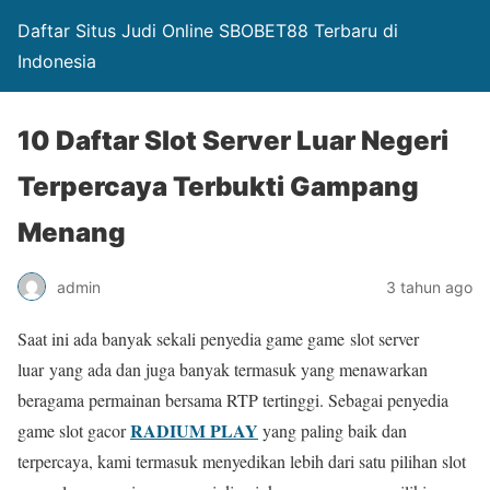
Daftar Situs Judi Online SBOBET88 Terbaru di
Indonesia
10 Daftar Slot Server Luar Negeri
Terpercaya Terbukti Gampang
Menang
admin
3 tahun ago
Saat ini ada banyak sekali penyedia game game slot server
luar yang ada dan juga banyak termasuk yang menawarkan
beragama permainan bersama RTP tertinggi. Sebagai penyedia
RADIUM PLAY
game slot gacor
yang paling baik dan
terpercaya, kami termasuk menyedikan lebih dari satu pilihan slot