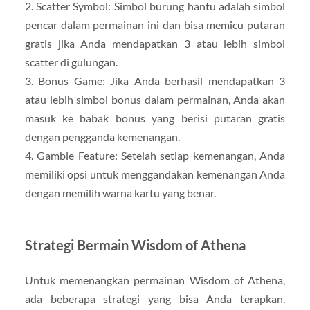
2. Scatter Symbol: Simbol burung hantu adalah simbol
pencar dalam permainan ini dan bisa memicu putaran
gratis jika Anda mendapatkan 3 atau lebih simbol
scatter di gulungan.
3. Bonus Game: Jika Anda berhasil mendapatkan 3
atau lebih simbol bonus dalam permainan, Anda akan
masuk ke babak bonus yang berisi putaran gratis
dengan pengganda kemenangan.
4. Gamble Feature: Setelah setiap kemenangan, Anda
memiliki opsi untuk menggandakan kemenangan Anda
dengan memilih warna kartu yang benar.
Strategi Bermain Wisdom of Athena
Untuk memenangkan permainan Wisdom of Athena,
ada beberapa strategi yang bisa Anda terapkan.