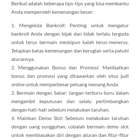
Berikut adalah beberapa tips-tips yang bisa membantu
Anda memperoleh kemenangan besar:
1. Mengelola Bankroll: Penting untuk mengatur
bankroll Anda dengan bijak dan tidak terlalu tergoda
untuk terus bermain meskipun kalah terus-menerus.
Tetapkan batas kemenangan dan kerugian serta patuhi
aturannya.
2. Menggunakan Bonus dan Promosi: Manfaatkan
bonus dan promosi yang ditawarkan oleh situs judi
online untuk memperbesar peluang menang Anda.
3. Bermain dengan Sabar: Jangan terburu-buru dalam
mengambil keputusan dan selalu pertimbangkan
dengan hati-hati sebelum melakukan taruhan.
4. Mainkan Demo Slot: Sebelum melakukan taruhan
dengan uang sungguhan, cobalah bermain demo slot
untuk membiasakan diri dengan aturan dan fitur-fitur