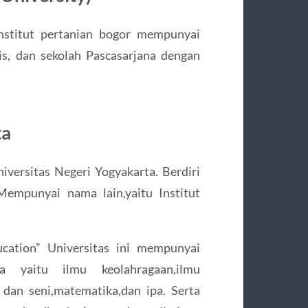
Institut pertanian bogor mempunyai
is, dan sekolah Pascasarjana dengan
ta
niversitas Negeri Yogyakarta. Berdiri
Mempunyai nama lain,yaitu Institut
ation” Universitas ini mempunyai
a yaitu ilmu keolahragaan,ilmu
 dan seni,matematika,dan ipa. Serta