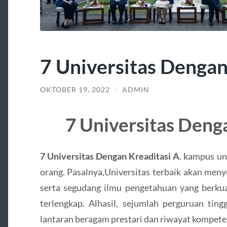
7 Universitas Dengan
OKTOBER 19, 2022
/
ADMIN
7 Universitas Deng
7 Universitas Dengan Kreaditasi A
. kampus un
orang. Pasalnya,Universitas terbaik akan men
serta segudang ilmu pengetahuan yang berku
terlengkap. Alhasil, sejumlah perguruan tin
lantaran beragam prestari dan riwayat kompete