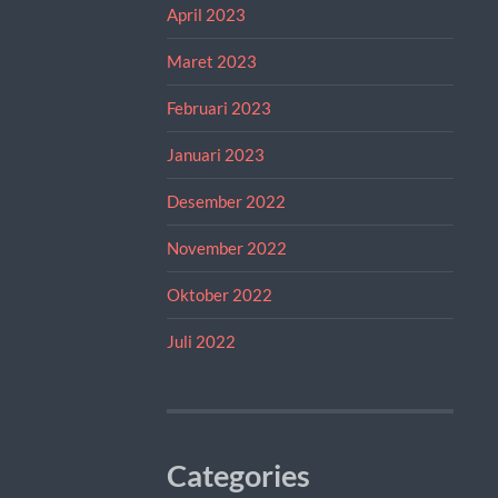
April 2023
Maret 2023
Februari 2023
Januari 2023
Desember 2022
November 2022
Oktober 2022
Juli 2022
Categories