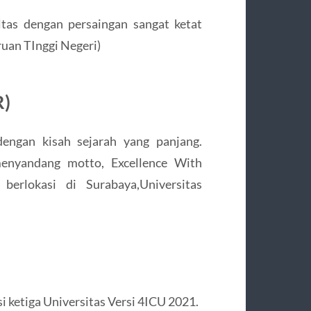
ltas dengan persaingan sangat ketat
an TInggi Negeri)
R)
ngan kisah sejarah yang panjang.
menyandang motto, Excellence With
erlokasi di Surabaya,Universitas
i ketiga Universitas Versi 4ICU 2021.