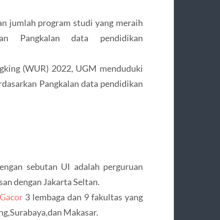
n jumlah program studi yang meraih
kan Pangkalan data pendidikan
ngking (WUR) 2022, UGM menduduki
rdasarkan Pangkalan data pendidikan
 dengan sebutan UI adalah perguruan
asan dengan Jakarta Seltan.
 Gacor
3 lembaga dan 9 fakultas yang
dung,Surabaya,dan Makasar.