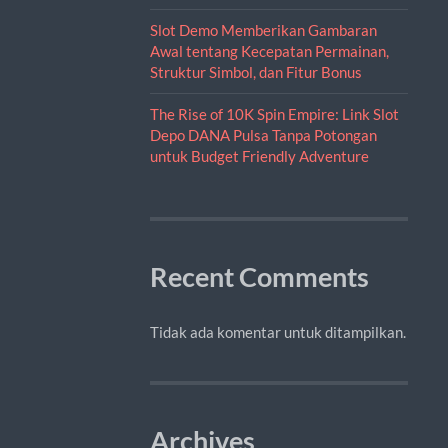
Slot Demo Memberikan Gambaran
Awal tentang Kecepatan Permainan,
Struktur Simbol, dan Fitur Bonus
The Rise of 10K Spin Empire: Link Slot
Depo DANA Pulsa Tanpa Potongan
untuk Budget Friendly Adventure
Recent Comments
Tidak ada komentar untuk ditampilkan.
Archives