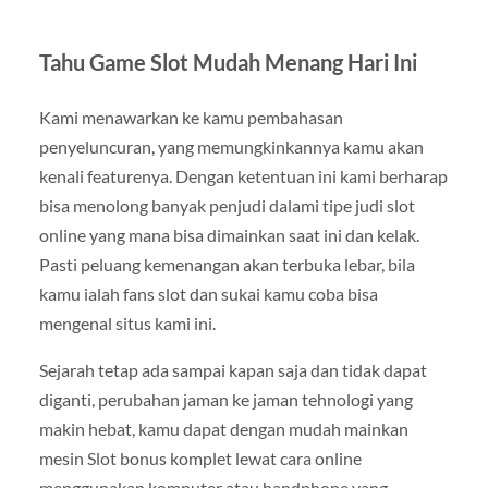
Tahu Game Slot Mudah Menang Hari Ini
Kami menawarkan ke kamu pembahasan
penyeluncuran, yang memungkinkannya kamu akan
kenali featurenya. Dengan ketentuan ini kami berharap
bisa menolong banyak penjudi dalami tipe judi slot
online yang mana bisa dimainkan saat ini dan kelak.
Pasti peluang kemenangan akan terbuka lebar, bila
kamu ialah fans slot dan sukai kamu coba bisa
mengenal situs kami ini.
Sejarah tetap ada sampai kapan saja dan tidak dapat
diganti, perubahan jaman ke jaman tehnologi yang
makin hebat, kamu dapat dengan mudah mainkan
mesin Slot bonus komplet lewat cara online
menggunakan komputer atau handphone yang