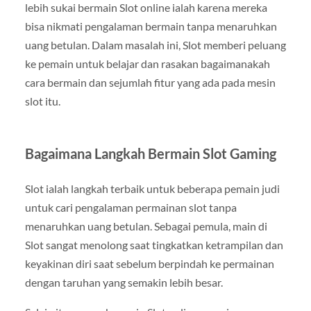
lebih sukai bermain Slot online ialah karena mereka
bisa nikmati pengalaman bermain tanpa menaruhkan
uang betulan. Dalam masalah ini, Slot memberi peluang
ke pemain untuk belajar dan rasakan bagaimanakah
cara bermain dan sejumlah fitur yang ada pada mesin
slot itu.
Bagaimana Langkah Bermain Slot Gaming
Slot ialah langkah terbaik untuk beberapa pemain judi
untuk cari pengalaman permainan slot tanpa
menaruhkan uang betulan. Sebagai pemula, main di
Slot sangat menolong saat tingkatkan ketrampilan dan
keyakinan diri saat sebelum berpindah ke permainan
dengan taruhan yang semakin lebih besar.