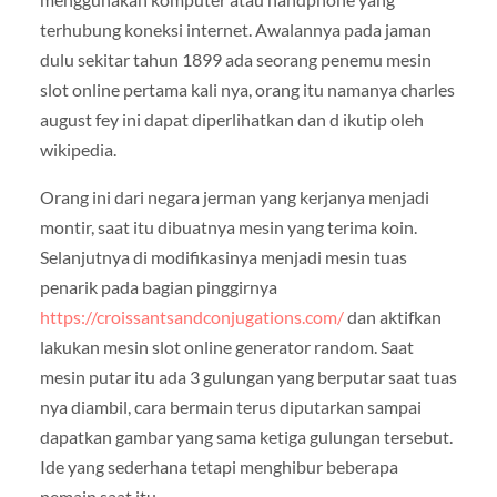
terhubung koneksi internet. Awalannya pada jaman
dulu sekitar tahun 1899 ada seorang penemu mesin
slot online pertama kali nya, orang itu namanya charles
august fey ini dapat diperlihatkan dan d ikutip oleh
wikipedia.
Orang ini dari negara jerman yang kerjanya menjadi
montir, saat itu dibuatnya mesin yang terima koin.
Selanjutnya di modifikasinya menjadi mesin tuas
penarik pada bagian pinggirnya
https://croissantsandconjugations.com/
dan aktifkan
lakukan mesin slot online generator random. Saat
mesin putar itu ada 3 gulungan yang berputar saat tuas
nya diambil, cara bermain terus diputarkan sampai
dapatkan gambar yang sama ketiga gulungan tersebut.
Ide yang sederhana tetapi menghibur beberapa
pemain saat itu.