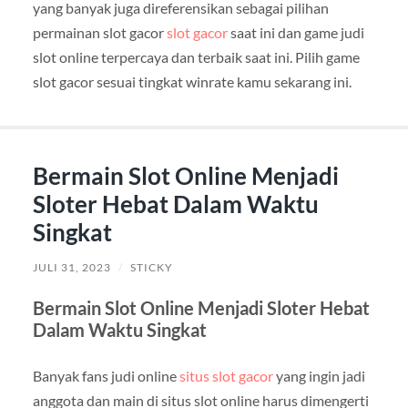
yang banyak juga direferensikan sebagai pilihan
permainan slot gacor
slot gacor
saat ini dan game judi
slot online terpercaya dan terbaik saat ini. Pilih game
slot gacor sesuai tingkat winrate kamu sekarang ini.
Bermain Slot Online Menjadi
Sloter Hebat Dalam Waktu
Singkat
JULI 31, 2023
/
STICKY
Bermain Slot Online Menjadi Sloter Hebat
Dalam Waktu Singkat
Banyak fans judi online
situs slot gacor
yang ingin jadi
anggota dan main di situs slot online harus dimengerti