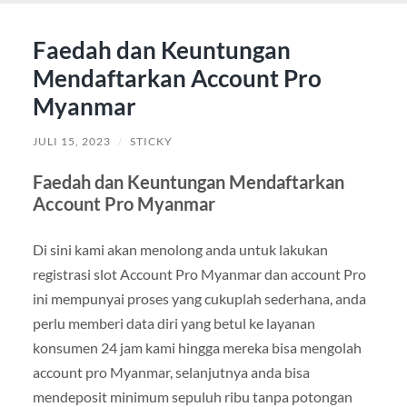
Faedah dan Keuntungan
Mendaftarkan Account Pro
Myanmar
JULI 15, 2023
/
STICKY
Faedah dan Keuntungan Mendaftarkan
Account Pro Myanmar
Di sini kami akan menolong anda untuk lakukan
registrasi slot Account Pro Myanmar dan account Pro
ini mempunyai proses yang cukuplah sederhana, anda
perlu memberi data diri yang betul ke layanan
konsumen 24 jam kami hingga mereka bisa mengolah
account pro Myanmar, selanjutnya anda bisa
mendeposit minimum sepuluh ribu tanpa potongan