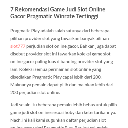
7 Rekomendasi Game Judi Slot Online
Gacor Pragmatic Winrate Tertinggi
Pragmatic Play adalah salah satunya dari beberapa
pilihan provider slot yang tawarkan banyak pilihan
slot777
perjudian slot online gacor. Bahkan juga dapat
disebut provider slot ini tawarkan koleksi game slot
online gacor paling luas dibanding provider slot yang
lain. Koleksi semua permainan slot online yang
disediakan Pragmatic Play capai lebih dari 200.
Maknanya pemain dapat pilih dan mainkan lebih dari
200 perjudian slot online.
Jadi selain itu beberapa pemain lebih bebas untuk pilih
game judi slot online sesuai hoby dan ketertarikannya.
Nach, ini kali kami suguhkan daftar perjudian slot
online gacor dari Pragmatic Play. Berikut sejumlah