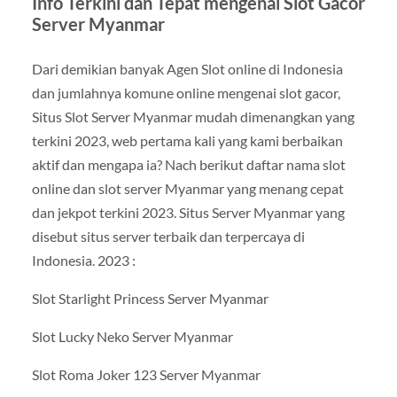
Info Terkini dan Tepat mengenai Slot Gacor
Server Myanmar
Dari demikian banyak Agen Slot online di Indonesia
dan jumlahnya komune online mengenai slot gacor,
Situs Slot Server Myanmar mudah dimenangkan yang
terkini 2023, web pertama kali yang kami berbaikan
aktif dan mengapa ia? Nach berikut daftar nama slot
online dan slot server Myanmar yang menang cepat
dan jekpot terkini 2023. Situs Server Myanmar yang
disebut situs server terbaik dan terpercaya di
Indonesia. 2023 :
Slot Starlight Princess Server Myanmar
Slot Lucky Neko Server Myanmar
Slot Roma Joker 123 Server Myanmar