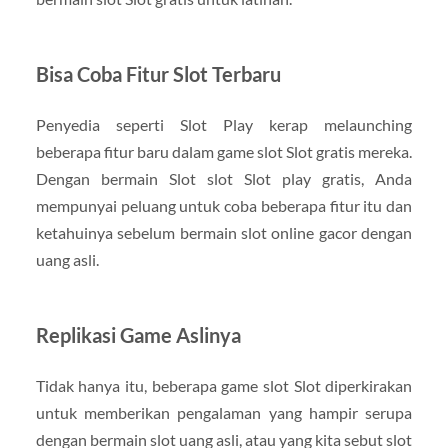
Bisa Coba Fitur Slot Terbaru
Penyedia seperti Slot Play kerap melaunching
beberapa fitur baru dalam game slot Slot gratis mereka.
Dengan bermain Slot slot Slot play gratis, Anda
mempunyai peluang untuk coba beberapa fitur itu dan
ketahuinya sebelum bermain slot online gacor dengan
uang asli.
Replikasi Game Aslinya
Tidak hanya itu, beberapa game slot Slot diperkirakan
untuk memberikan pengalaman yang hampir serupa
dengan bermain slot uang asli, atau yang kita sebut slot