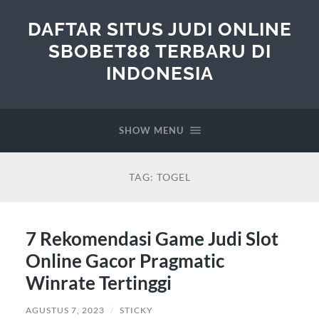
DAFTAR SITUS JUDI ONLINE
SBOBET88 TERBARU DI
INDONESIA
SHOW MENU
TAG:
TOGEL
7 Rekomendasi Game Judi Slot
Online Gacor Pragmatic
Winrate Tertinggi
AGUSTUS 7, 2023
/
STICKY