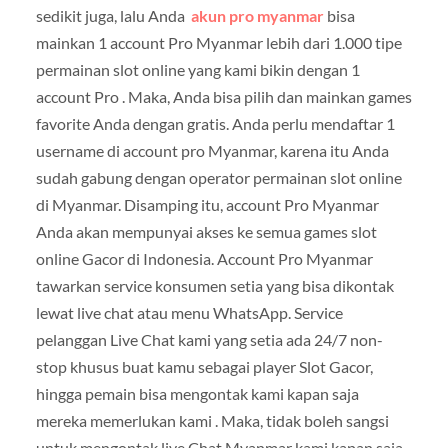
sedikit juga, lalu Anda
akun pro myanmar
bisa
mainkan 1 account Pro Myanmar lebih dari 1.000 tipe
permainan slot online yang kami bikin dengan 1
account Pro . Maka, Anda bisa pilih dan mainkan games
favorite Anda dengan gratis. Anda perlu mendaftar 1
username di account pro Myanmar, karena itu Anda
sudah gabung dengan operator permainan slot online
di Myanmar. Disamping itu, account Pro Myanmar
Anda akan mempunyai akses ke semua games slot
online Gacor di Indonesia. Account Pro Myanmar
tawarkan service konsumen setia yang bisa dikontak
lewat live chat atau menu WhatsApp. Service
pelanggan Live Chat kami yang setia ada 24/7 non-
stop khusus buat kamu sebagai player Slot Gacor,
hingga pemain bisa mengontak kami kapan saja
mereka memerlukan kami . Maka, tidak boleh sangsi
untuk mengontak live Chat Myanmar kami kapan saja