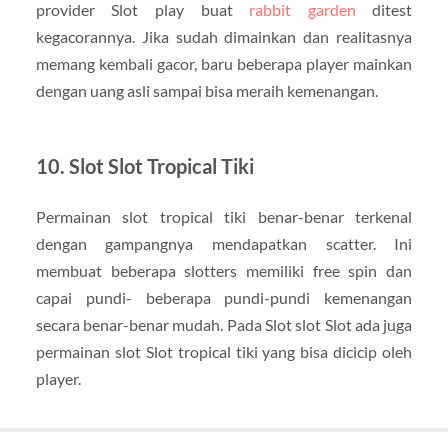
provider Slot play buat
rabbit garden
ditest
kegacorannya. Jika sudah dimainkan dan realitasnya
memang kembali gacor, baru beberapa player mainkan
dengan uang asli sampai bisa meraih kemenangan.
10. Slot Slot Tropical Tiki
Permainan slot tropical tiki benar-benar terkenal
dengan gampangnya mendapatkan scatter. Ini
membuat beberapa slotters memiliki free spin dan
capai pundi- beberapa pundi-pundi kemenangan
secara benar-benar mudah. Pada Slot slot Slot ada juga
permainan slot Slot tropical tiki yang bisa dicicip oleh
player.