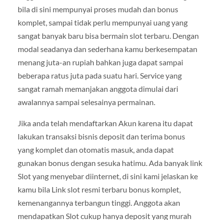
bila di sini mempunyai proses mudah dan bonus
komplet, sampai tidak perlu mempunyai uang yang
sangat banyak baru bisa bermain slot terbaru. Dengan
modal seadanya dan sederhana kamu berkesempatan
menang juta-an rupiah bahkan juga dapat sampai
beberapa ratus juta pada suatu hari. Service yang
sangat ramah memanjakan anggota dimulai dari
awalannya sampai selesainya permainan.
Jika anda telah mendaftarkan Akun karena itu dapat
lakukan transaksi bisnis deposit dan terima bonus
yang komplet dan otomatis masuk, anda dapat
gunakan bonus dengan sesuka hatimu. Ada banyak link
Slot yang menyebar diinternet, di sini kami jelaskan ke
kamu bila Link slot resmi terbaru bonus komplet,
kemenangannya terbangun tinggi. Anggota akan
mendapatkan Slot cukup hanya deposit yang murah