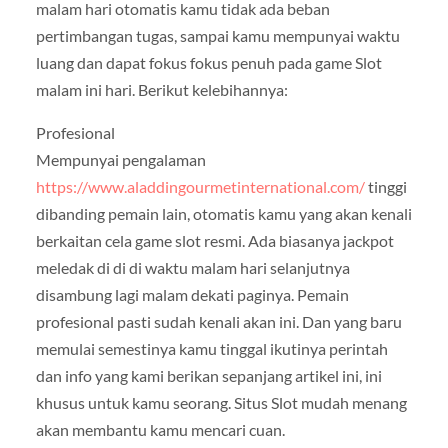
malam hari otomatis kamu tidak ada beban
pertimbangan tugas, sampai kamu mempunyai waktu
luang dan dapat fokus fokus penuh pada game Slot
malam ini hari. Berikut kelebihannya:
Profesional
Mempunyai pengalaman
https://www.aladdingourmetinternational.com/
tinggi
dibanding pemain lain, otomatis kamu yang akan kenali
berkaitan cela game slot resmi. Ada biasanya jackpot
meledak di di di waktu malam hari selanjutnya
disambung lagi malam dekati paginya. Pemain
profesional pasti sudah kenali akan ini. Dan yang baru
memulai semestinya kamu tinggal ikutinya perintah
dan info yang kami berikan sepanjang artikel ini, ini
khusus untuk kamu seorang. Situs Slot mudah menang
akan membantu kamu mencari cuan.