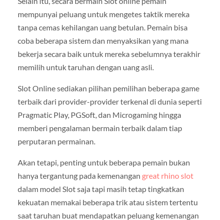
Selain itu, secara bermain Slot online pemain
mempunyai peluang untuk mengetes taktik mereka
tanpa cemas kehilangan uang betulan. Pemain bisa
coba beberapa sistem dan menyaksikan yang mana
bekerja secara baik untuk mereka sebelumnya terakhir
memilih untuk taruhan dengan uang asli.
Slot Online sediakan pilihan pemilihan beberapa game
terbaik dari provider-provider terkenal di dunia seperti
Pragmatic Play, PGSoft, dan Microgaming hingga
memberi pengalaman bermain terbaik dalam tiap
perputaran permainan.
Akan tetapi, penting untuk beberapa pemain bukan
hanya tergantung pada kemenangan
great rhino slot
dalam model Slot saja tapi masih tetap tingkatkan
kekuatan memakai beberapa trik atau sistem tertentu
saat taruhan buat mendapatkan peluang kemenangan