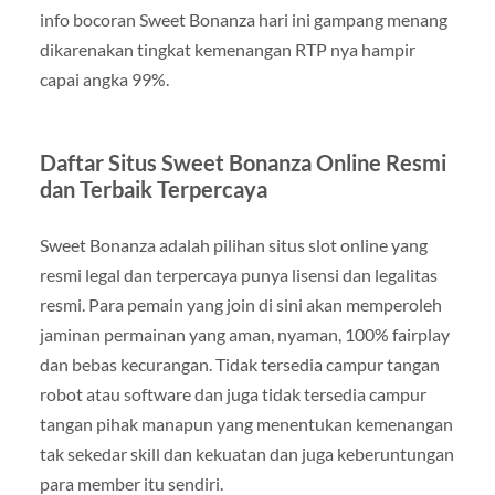
info bocoran Sweet Bonanza hari ini gampang menang
dikarenakan tingkat kemenangan RTP nya hampir
capai angka 99%.
Daftar Situs Sweet Bonanza Online Resmi
dan Terbaik Terpercaya
Sweet Bonanza adalah pilihan situs slot online yang
resmi legal dan terpercaya punya lisensi dan legalitas
resmi. Para pemain yang join di sini akan memperoleh
jaminan permainan yang aman, nyaman, 100% fairplay
dan bebas kecurangan. Tidak tersedia campur tangan
robot atau software dan juga tidak tersedia campur
tangan pihak manapun yang menentukan kemenangan
tak sekedar skill dan kekuatan dan juga keberuntungan
para member itu sendiri.