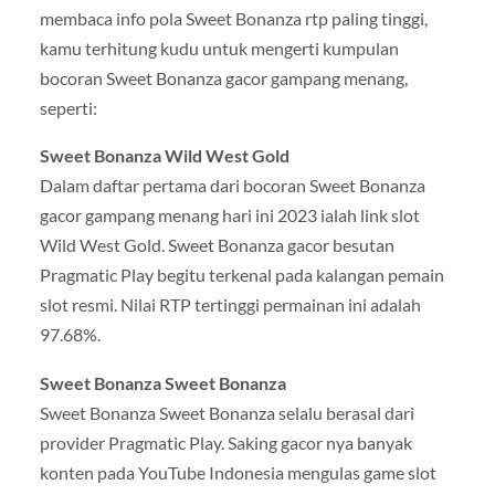
membaca info pola Sweet Bonanza rtp paling tinggi,
kamu terhitung kudu untuk mengerti kumpulan
bocoran Sweet Bonanza gacor gampang menang,
seperti:
Sweet Bonanza Wild West Gold
Dalam daftar pertama dari bocoran Sweet Bonanza
gacor gampang menang hari ini 2023 ialah link slot
Wild West Gold. Sweet Bonanza gacor besutan
Pragmatic Play begitu terkenal pada kalangan pemain
slot resmi. Nilai RTP tertinggi permainan ini adalah
97.68%.
Sweet Bonanza Sweet Bonanza
Sweet Bonanza Sweet Bonanza selalu berasal dari
provider Pragmatic Play. Saking gacor nya banyak
konten pada YouTube Indonesia mengulas game slot