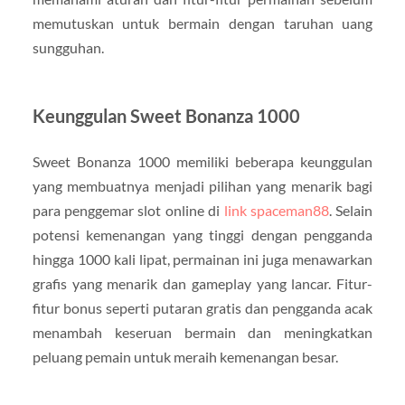
memutuskan untuk bermain dengan taruhan uang
sungguhan.
Keunggulan Sweet Bonanza 1000
Sweet Bonanza 1000 memiliki beberapa keunggulan
yang membuatnya menjadi pilihan yang menarik bagi
para penggemar slot online di
link spaceman88
. Selain
potensi kemenangan yang tinggi dengan pengganda
hingga 1000 kali lipat, permainan ini juga menawarkan
grafis yang menarik dan gameplay yang lancar. Fitur-
fitur bonus seperti putaran gratis dan pengganda acak
menambah keseruan bermain dan meningkatkan
peluang pemain untuk meraih kemenangan besar.