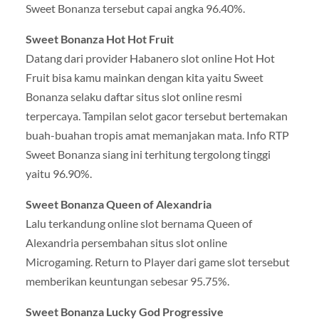
Sweet Bonanza tersebut capai angka 96.40%.
Sweet Bonanza Hot Hot Fruit
Datang dari provider Habanero slot online Hot Hot
Fruit bisa kamu mainkan dengan kita yaitu Sweet
Bonanza selaku daftar situs slot online resmi
terpercaya. Tampilan selot gacor tersebut bertemakan
buah-buahan tropis amat memanjakan mata. Info RTP
Sweet Bonanza siang ini terhitung tergolong tinggi
yaitu 96.90%.
Sweet Bonanza Queen of Alexandria
Lalu terkandung online slot bernama Queen of
Alexandria persembahan situs slot online
Microgaming. Return to Player dari game slot tersebut
memberikan keuntungan sebesar 95.75%.
Sweet Bonanza Lucky God Progressive