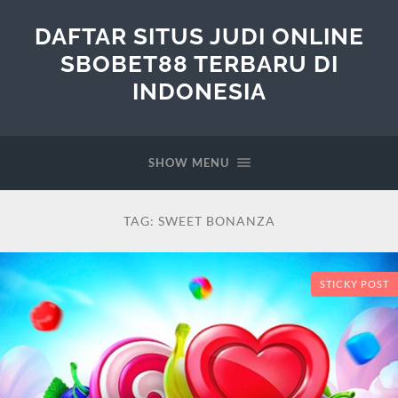
DAFTAR SITUS JUDI ONLINE
SBOBET88 TERBARU DI
INDONESIA
SHOW MENU
TAG:
SWEET BONANZA
STICKY POST