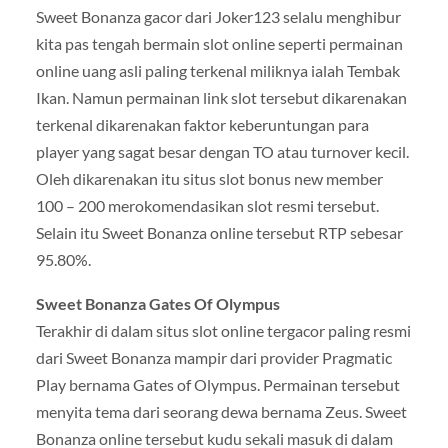
Sweet Bonanza gacor dari Joker123 selalu menghibur
kita pas tengah bermain slot online seperti permainan
online uang asli paling terkenal miliknya ialah Tembak
Ikan. Namun permainan link slot tersebut dikarenakan
terkenal dikarenakan faktor keberuntungan para
player yang sagat besar dengan TO atau turnover kecil.
Oleh dikarenakan itu situs slot bonus new member
100 – 200 merokomendasikan slot resmi tersebut.
Selain itu Sweet Bonanza online tersebut RTP sebesar
95.80%.
Sweet Bonanza Gates Of Olympus
Terakhir di dalam situs slot online tergacor paling resmi
dari Sweet Bonanza mampir dari provider Pragmatic
Play bernama Gates of Olympus. Permainan tersebut
menyita tema dari seorang dewa bernama Zeus. Sweet
Bonanza online tersebut kudu sekali masuk di dalam