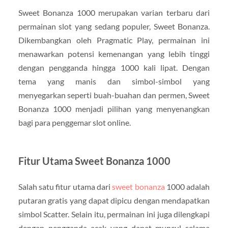
Sweet Bonanza 1000 merupakan varian terbaru dari
permainan slot yang sedang populer, Sweet Bonanza.
Dikembangkan oleh Pragmatic Play, permainan ini
menawarkan potensi kemenangan yang lebih tinggi
dengan pengganda hingga 1000 kali lipat. Dengan
tema yang manis dan simbol-simbol yang
menyegarkan seperti buah-buahan dan permen, Sweet
Bonanza 1000 menjadi pilihan yang menyenangkan
bagi para penggemar slot online.
Fitur Utama Sweet Bonanza 1000
Salah satu fitur utama dari
sweet bonanza
1000 adalah
putaran gratis yang dapat dipicu dengan mendapatkan
simbol Scatter. Selain itu, permainan ini juga dilengkapi
dengan pengganda acak yang dapat muncul selama